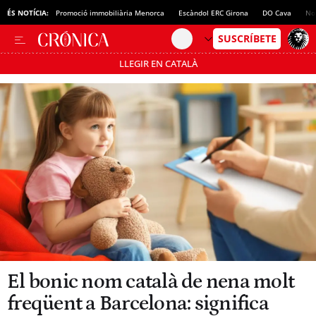
ÉS NOTÍCIA:
Promoció immobiliària Menorca
Escàndol ERC Girona
DO Cava
No
LLEGIR EN CATALÀ
Passa’t al mode estalvi
El bonic nom català de nena molt
freqüent a Barcelona: significa