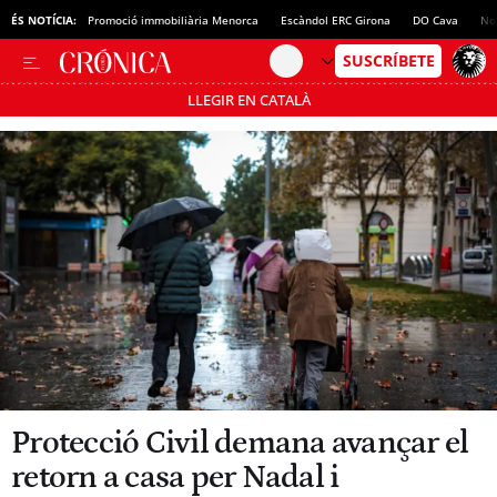
ÉS NOTÍCIA:
Promoció immobiliària Menorca
Escàndol ERC Girona
DO Cava
No
LLEGIR EN CATALÀ
Passa’t al mode estalvi
Protecció Civil demana avançar el
retorn a casa per Nadal i