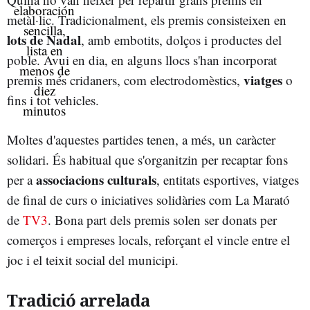
metàl·lic. Tradicionalment, els premis consisteixen en
lots de Nadal
, amb embotits, dolços i productes del
poble. Avui en dia, en alguns llocs s'han incorporat
viatges
premis més cridaners, com electrodomèstics,
o
fins i tot vehicles.
Moltes d'aquestes partides tenen, a més, un caràcter
solidari. És habitual que s'organitzin per recaptar fons
associacions culturals
per a
, entitats esportives, viatges
de final de curs o iniciatives solidàries com La Marató
de
TV3
. Bona part dels premis solen ser donats per
comerços i empreses locals, reforçant el vincle entre el
joc i el teixit social del municipi.
Tradició arrelada