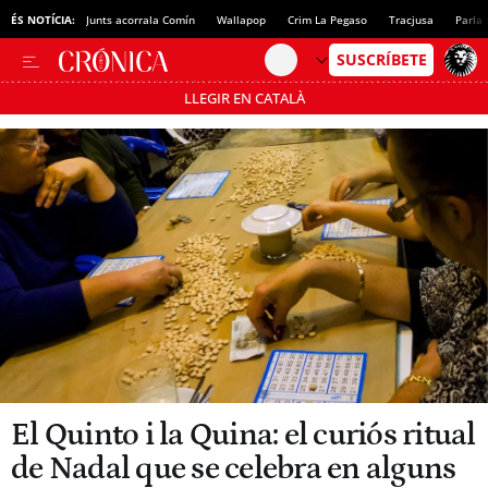
ÉS NOTÍCIA:
Junts acorrala Comín
Wallapop
Crim La Pegaso
Tracjusa
Parla 
LLEGIR EN CATALÀ
Passa’t al mode estalvi
El Quinto i la Quina: el curiós ritual
de Nadal que se celebra en alguns