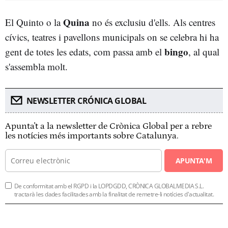
Quina
El Quinto o la
no és exclusiu d'ells. Als centres
cívics, teatres i pavellons municipals on se celebra hi ha
bingo
gent de totes les edats, com passa amb el
, al qual
s'assembla molt.
NEWSLETTER CRÓNICA GLOBAL
Apunta't a la newsletter de Crònica Global per a rebre
les notícies més importants sobre Catalunya.
APUNTA'M
De conformitat amb el RGPD i la LOPDGDD, CRÒNICA GLOBALMEDIA S.L.
tractarà les dades facilitades amb la finalitat de remetre-li notícies d'actualitat.