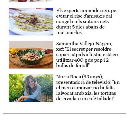
Els experts coincideixen: per
evitar el risc d'anisakis cal
congelar els seitons nets
durant 5 dies abans de
marinar-los
Samantha Vallejo-Nágera,
xef: "El secret per resoldre
sopars ràpids a l'estiu està en
utilitzar 400 g de pop i 2
bulbs de fonoll"
Nuria Roca (53 anys),
presentadora de televisió: "En
el meu esmorzar no hi falta
l'alvocat amb xia, les tortitas
de civada i un cafè talladet"