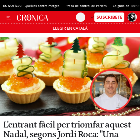
ÉS NOTÍCIA:
Queixes contra metges
Presa de control de Parlem
Caiguda de Tecno
LLEGIR EN CATALÀ
Passa’t al mode estalvi
L'entrant fàcil per triomfar aquest
Nadal, segons Jordi Roca: "Una