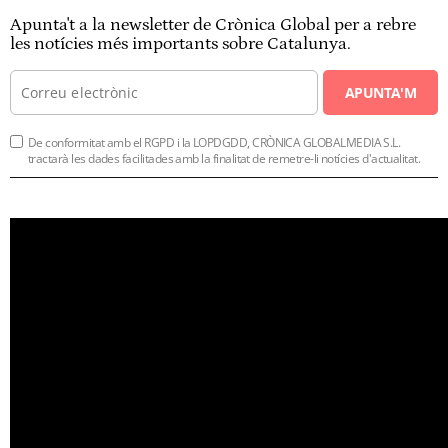
Apunta't a la newsletter de Crònica Global per a rebre
les notícies més importants sobre Catalunya.
APUNTA'M
De conformitat amb el RGPD i la LOPDGDD, CRÒNICA GLOBALMEDIA S.L.
tractarà les dades facilitades amb la finalitat de remetre-li notícies d'actualitat.