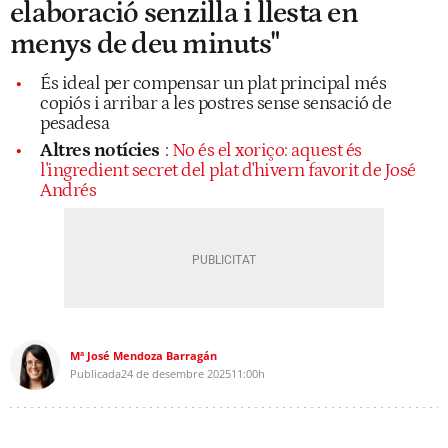
elaboració senzilla i llesta en
menys de deu minuts"
És ideal per compensar un plat principal més
copiós i arribar a les postres sense sensació de
pesadesa
Altres notícies
:
No és el xoriço: aquest és
l'ingredient secret del plat d'hivern favorit de José
Andrés
Mª José Mendoza Barragán
Publicada
24 de desembre 2025
11:00h