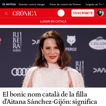
ÉS NOTÍCIA:
Queixes contra metges
Presa de control de Parlem
Caiguda de Tecno
LLEGIR EN CATALÀ
Passa’t al mode estalvi
El bonic nom català de la filla
d'Aitana Sánchez-Gijón: significa