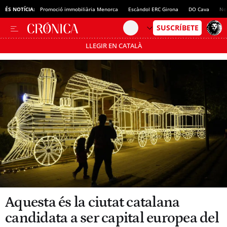
ÉS NOTÍCIA:
Promoció immobiliària Menorca
Escàndol ERC Girona
DO Cava
No
LLEGIR EN CATALÀ
Passa’t al mode estalvi
Aquesta és la ciutat catalana
candidata a ser capital europea del