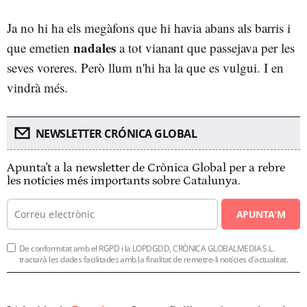
Ja no hi ha els megàfons que hi havia abans als barris i
nadales
que emetien
a tot vianant que passejava per les
seves voreres. Però llum n'hi ha la que es vulgui. I en
vindrà més.
NEWSLETTER CRÓNICA GLOBAL
Apunta't a la newsletter de Crònica Global per a rebre
les notícies més importants sobre Catalunya.
APUNTA'M
De conformitat amb el RGPD i la LOPDGDD, CRÒNICA GLOBALMEDIA S.L.
tractarà les dades facilitades amb la finalitat de remetre-li notícies d'actualitat.