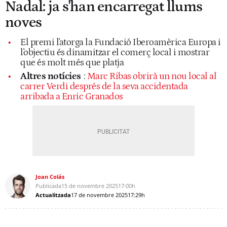
Nadal: ja s'han encarregat llums
noves
El premi l'atorga la Fundació Iberoamèrica Europa i
l'objectiu és dinamitzar el comerç local i mostrar
que és molt més que platja
Altres notícies
:
Marc Ribas obrirà un nou local al
carrer Verdi després de la seva accidentada
arribada a Enric Granados
Joan Colás
Publicada
15 de novembre 2025
17:00h
Actualitzada
17 de novembre 2025
17:29h