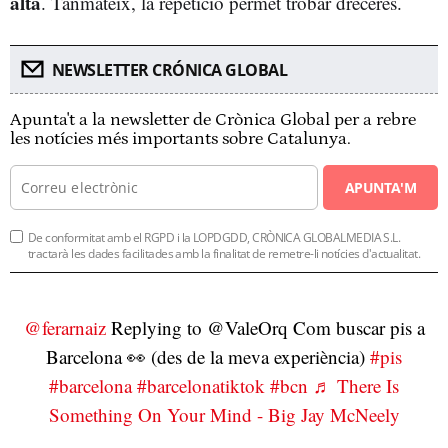
alta
. Tanmateix, la repetició permet trobar dreceres.
NEWSLETTER CRÓNICA GLOBAL
Apunta't a la newsletter de Crònica Global per a rebre
les notícies més importants sobre Catalunya.
APUNTA'M
De conformitat amb el RGPD i la LOPDGDD, CRÒNICA GLOBALMEDIA S.L.
tractarà les dades facilitades amb la finalitat de remetre-li notícies d'actualitat.
@ferarnaiz
Replying to @ValeOrq Com buscar pis a
Barcelona 👀 (des de la meva experiència)
#pis
#barcelona
#barcelonatiktok
#bcn
♬ There Is
Something On Your Mind - Big Jay McNeely