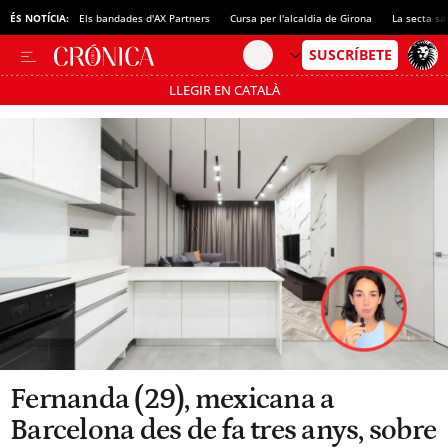
ÉS NOTÍCIA:
Els bandades d'AX Partners
Cursa per l'alcaldia de Girona
La secta sa
LLEGIR EN CATALÀ
Passa’t al mode estalvi
Fernanda (29), mexicana a
Barcelona des de fa tres anys, sobre