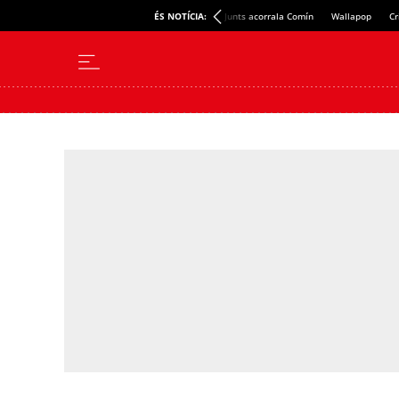
ÉS NOTÍCIA:
Junts acorrala Comín
Wallapop
Cr