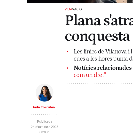
VIDA
VACÍO
Plana s'atr
conquesta 
Les línies de Vilanova i 
cues a les hores punta d
Notícies relacionades
com un dret”
Aida Torrubia
Publicada
24 d’octubre 2025
00:00h