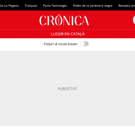
im La Pegaso
Tracjusa
Parla l'estranger
Poble de la ceràmica negra
Recepta am
LLEGIR EN CATALÀ
Passa’t al mode estalvi