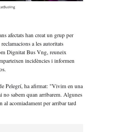
tatBusVng
ans afectats han creat un grup per
s reclamacions a les autoritats
nom Dignitat Bus Vng, reuneix
parteixen incidències i informen
os.
 de Pelegrí, ha afirmat: "Vivim en una
ai no sabem quan arribarem. Algunes
en al acomiadament per arribar tard