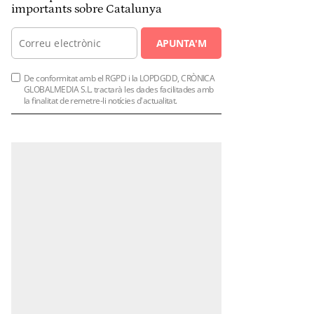
importants sobre Catalunya
APUNTA'M
De conformitat amb el RGPD i la LOPDGDD, CRÒNICA
GLOBALMEDIA S.L. tractarà les dades facilitades amb
la finalitat de remetre-li notícies d'actualitat.