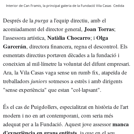
Interior de Can Framis, la principal galeria de la Fundació Vila Casas
Cedida
Després de la
purga
a l'equip directiu, amb el
Joan Torras
acomiadament del director general,
;
Natàlia Chocarro
Olga
l'assessora artística,
; i
Garcerán
, directora financera, regna el descontrol. Els
esmentats directius portaven dècades a la fundació i
coneixien al mil·límetre la voluntat del difunt empresari.
Ara, la Vila Casas vaga sense un rumb fix, atapeïda de
treballadors
juniors
sotmesos a estrès i amb dirigents
"sense experiència" que estan "col·lapsant".
És el cas de Puigdollers, especialitzat en història de l'art
modern i no en art contemporani, com seria més
manca
adequat per a la Fundació. Aquest jove assessor
d'experiència en grans entitats
, ja que en el seu