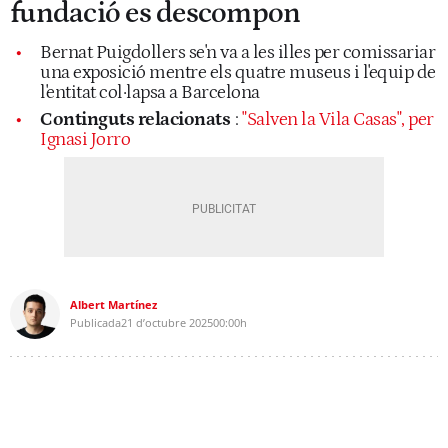
fundació es descompon
Bernat Puigdollers se'n va a les illes per comissariar
una exposició mentre els quatre museus i l'equip de
l'entitat col·lapsa a Barcelona
Continguts relacionats
:
"Salven la Vila Casas", per
Ignasi Jorro
Albert Martínez
Publicada
21 d’octubre 2025
00:00h