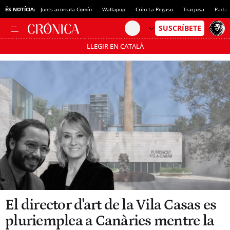
ÉS NOTÍCIA:
Junts acorrala Comín
Wallapop
Crim La Pegaso
Tracjusa
Parla 
LLEGIR EN CATALÀ
Passa’t al mode estalvi
El director d'art de la Vila Casas es
pluriemplea a Canàries mentre la