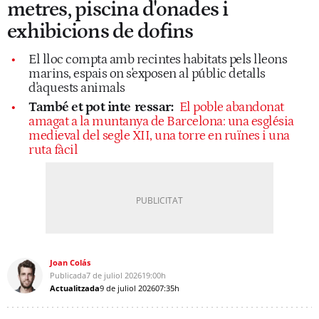
metres, piscina d'onades i
exhibicions de dofins
El lloc compta amb recintes habitats pels lleons
marins, espais on s'exposen al públic detalls
d'aquests animals
També et pot inte
ressar:
El poble abandonat
amagat a la muntanya de Barcelona: una església
medieval del segle XII, una torre en ruïnes i una
ruta fàcil
Joan Colás
Publicada
7 de juliol 2026
19:00h
Actualitzada
9 de juliol 2026
07:35h