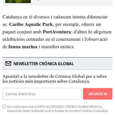
Catalunya en té diversos i cadascun intenta diferenciar-
Caribe Aquatic Park
se.
, per exemple, ofereix un
PortAventura
paquet conjunt amb
; d'altres hi afegeixen
exhibicions centrades en el coneixement i l'observació
fauna marina
de
i mamífers exòtics.
NEWSLETTER CRÓNICA GLOBAL
Apunta't a la newsletter de Crònica Global per a rebre
les notícies més importants sobre Catalunya.
APUNTA'M
De conformitat amb el RGPD i la LOPDGDD, CRÒNICA GLOBALMEDIA S.L.
tractarà les dades facilitades amb la finalitat de remetre-li notícies d'actualitat.