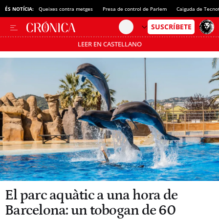
ÉS NOTÍCIA:
Queixes contra metges
Presa de control de Parlem
Caiguda de Tecno
LEER EN CASTELLANO
Passa’t al mode estalvi
El parc aquàtic a una hora de
Barcelona: un tobogan de 60