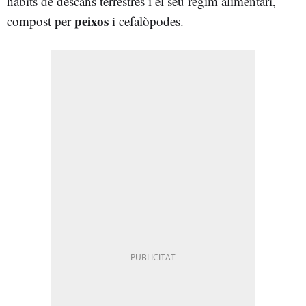
hàbits de descans terrestres i el seu règim alimentari,
peixos
compost per
i cefalòpodes.