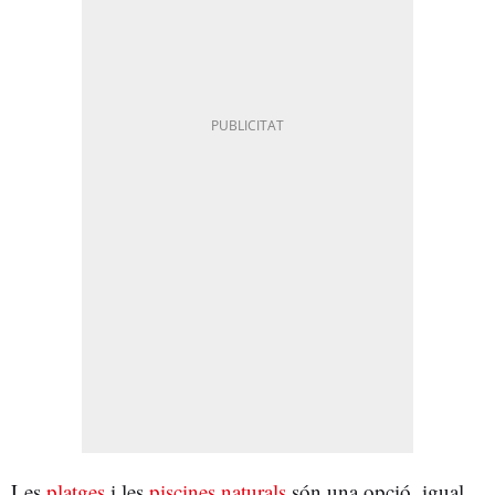
Les
platges
i les
piscines naturals
són una opció, igual