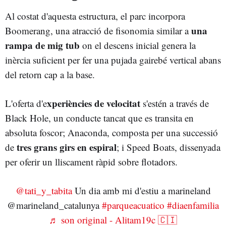
Al costat d'aquesta estructura, el parc incorpora
una
Boomerang, una atracció de fisonomia similar a
rampa de mig tub
on el descens inicial genera la
inèrcia suficient per fer una pujada gairebé vertical abans
del retorn cap a la base.
xperiències de velocitat
L'oferta d'e
s'estén a través de
Black Hole, un conducte tancat que es transita en
absoluta foscor; Anaconda, composta per una successió
tres grans girs en espiral
de
; i Speed Boats, dissenyada
per oferir un lliscament ràpid sobre flotadors.
@tati_y_tabita
Un dia amb mi d'estiu a marineland
@marineland_catalunya
#parqueacuatico
#diaenfamilia
♬ son original - Alitam19c 🇨🇮