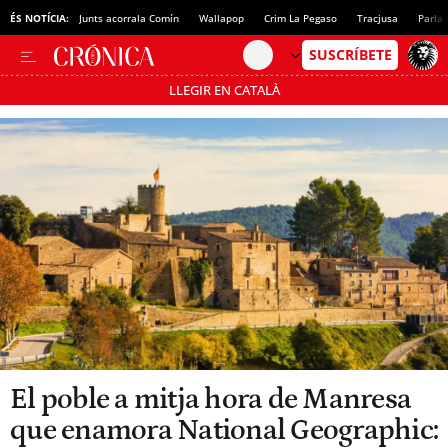
ÉS NOTÍCIA:
Junts acorrala Comín
Wallapop
Crim La Pegaso
Tracjusa
Parla 
LLEGIR EN CATALÀ
Passa’t al mode estalvi
El poble a mitja hora de Manresa
que enamora National Geographic: