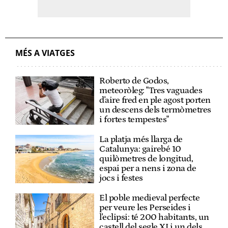
MÉS A VIATGES
Roberto de Godos,
meteoròleg: "Tres vaguades
d'aire fred en ple agost porten
un descens dels termòmetres
i fortes tempestes"
La platja més llarga de
Catalunya: gairebé 10
quilòmetres de longitud,
espai per a nens i zona de
jocs i festes
El poble medieval perfecte
per veure les Perseides i
l'eclipsi: té 200 habitants, un
castell del segle XI i un dels