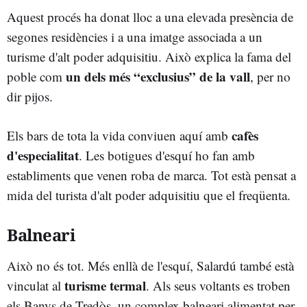
Aquest procés ha donat lloc a una elevada presència de
segones residències i a una imatge associada a un
turisme d'alt poder adquisitiu. Això explica la fama del
un dels més “exclusius” de la vall
poble com
, per no
dir pijos.
cafès
Els bars de tota la vida conviuen aquí amb
d'especialitat
. Les botigues d'esquí ho fan amb
establiments que venen roba de marca. Tot està pensat a
mida del turista d'alt poder adquisitiu que el freqüenta.
Balneari
Això no és tot. Més enllà de l'esquí, Salardú també està
turisme termal
vinculat al
. Als seus voltants es troben
els Banys de Tredòs, un complex balneari alimentat per