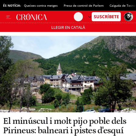
ÉS NOTÍCIA:
Queixes contra metges
Presa de control de Parlem
Caiguda de Tecno
LLEGIR EN CATALÀ
Passa’t al mode estalvi
El minúscul i molt pijo poble dels
Pirineus: balneari i pistes d'esquí