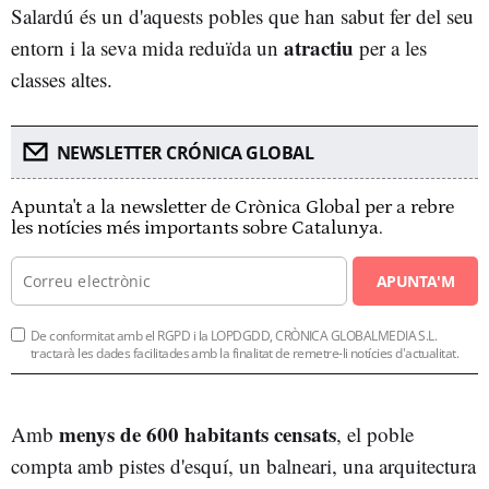
Salardú és un d'aquests pobles que han sabut fer del seu
atractiu
entorn i la seva mida reduïda un
per a les
classes altes.
NEWSLETTER CRÓNICA GLOBAL
Apunta't a la newsletter de Crònica Global per a rebre
les notícies més importants sobre Catalunya.
APUNTA'M
De conformitat amb el RGPD i la LOPDGDD, CRÒNICA GLOBALMEDIA S.L.
tractarà les dades facilitades amb la finalitat de remetre-li notícies d'actualitat.
menys de 600 habitants censats
Amb
, el poble
compta amb pistes d'esquí, un balneari, una arquitectura