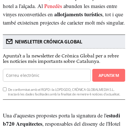
hotel a l'alçada. Al
Penedès
abunden les masies entre
allotjaments turístics
vinyes reconvertides en
, tot i que
també existeixen projectes de caràcter molt més singular.
NEWSLETTER CRÓNICA GLOBAL
Apunta't a la newsletter de Crònica Global per a rebre
les notícies més importants sobre Catalunya.
APUNTA'M
De conformitat amb el RGPD i la LOPDGDD, CRÒNICA GLOBALMEDIA S.L.
tractarà les dades facilitades amb la finalitat de remetre-li notícies d'actualitat.
estudi
Una d'aquestes propostes porta la signatura de l'
b720 Arquitectes
, responsables del disseny de l'Hotel