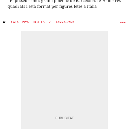
El pessebre més gran i polèmic de Barcelona: té 70 metres
quadrats i està format per figures fetes a Itàlia
CATALUNYA
HOTELS
VI
TARRAGONA