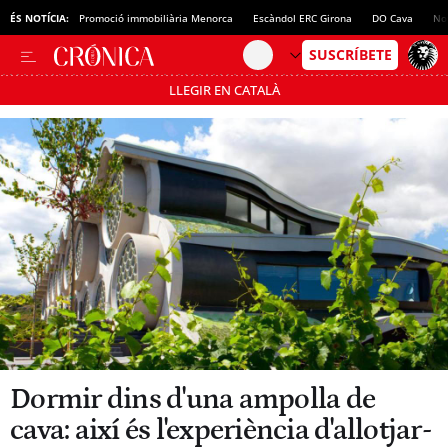
ÉS NOTÍCIA:
Promoció immobiliària Menorca
Escàndol ERC Girona
DO Cava
No
LLEGIR EN CATALÀ
Passa’t al mode estalvi
Dormir dins d'una ampolla de
cava: així és l'experiència d'allotjar-