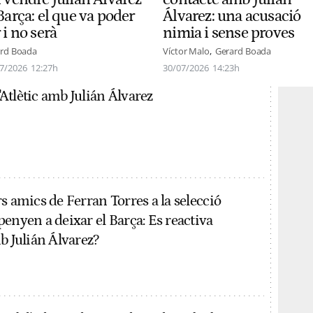
Barça: el que va poder
Álvarez: una acusació
 i no serà
nimia i sense proves
rd Boada
Víctor Malo
Gerard Boada
7/2026
12:27h
30/07/2026
14:23h
l'Atlètic amb Julián Álvarez
s amics de Ferran Torres a la selecció
enyen a deixar el Barça: Es reactiva
b Julián Álvarez?