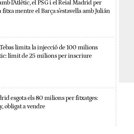
amb l'Atlètic, el PSG i el Reial Madrid per
a fitxa mentre el Barça s'estavella amb Julián
 Tebas limita la injecció de 100 milions
ètic: límit de 25 milions per inscriure
drid esgota els 80 milions per fitxatges:
 obligat a vendre