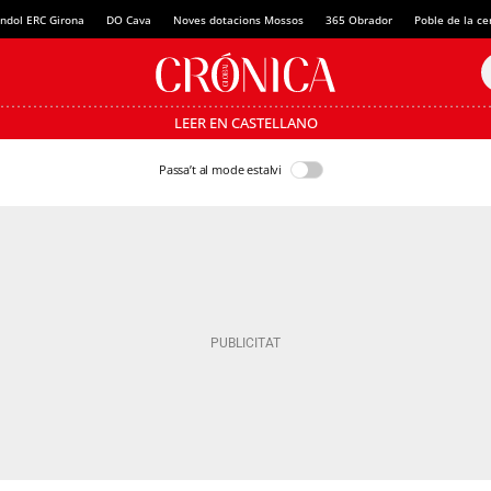
ndol ERC Girona
DO Cava
Noves dotacions Mossos
365 Obrador
Poble de la c
LEER EN CASTELLANO
Passa’t al mode estalvi