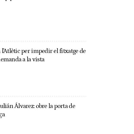
l'Atlètic per impedir el fitxatge de
demanda a la vista
Julián Álvarez: obre la porta de
rça