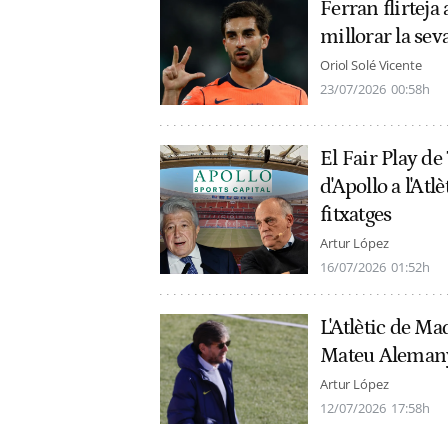
Ferran flirteja 
millorar la sev
Oriol Solé Vicente
23/07/2026
00:58h
El Fair Play de
d'Apollo a l'Atl
fitxatges
Artur López
16/07/2026
01:52h
L'Atlètic de Ma
Mateu Alemany,
Artur López
12/07/2026
17:58h