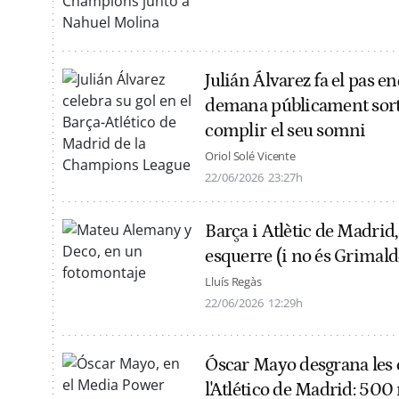
Julián Álvarez fa el pas 
demana públicament sorti
complir el seu somni
Oriol Solé Vicente
22/06/2026
23:27h
Barça i Atlètic de Madrid, 
esquerre (i no és Grimald
Lluís Regàs
22/06/2026
12:29h
Óscar Mayo desgrana les 
l'Atlético de Madrid: 500