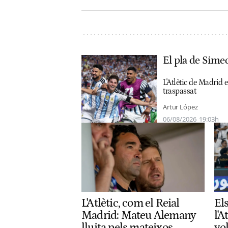
El pla de Simeo
L'Atlètic de Madrid 
traspassat
Artur López
06/08/2026
19:03h
L'Atlètic, com el Reial
El
Madrid: Mateu Alemany
l'A
lluita pels mateixos
vo