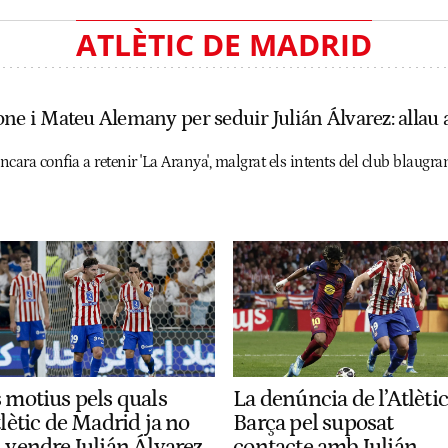
ATLÈTIC DE MADRID
ne i Mateu Alemany per seduir Julián Álvarez: allau 
encara confia a retenir 'La Aranya', malgrat els intents del club blaugr
s motius pels quals
La denúncia de l’Atlètic
tlètic de Madrid ja no
Barça pel suposat
l vendre Julián Álvarez
contacte amb Julián