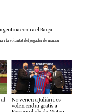
argentina contra el Barça
ana i la voluntat del jugador de marxar
No venen a Julián i es
 al
volen endur gratis a
Ferran: el pla de Mateu