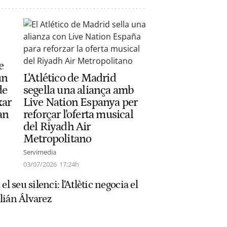
e
un
L'Atlético de Madrid
de
segella una aliança amb
xar
Live Nation Espanya per
an
reforçar l'oferta musical
del Riyadh Air
Metropolitano
Servimedia
03/07/2026
17:24h
l seu silenci: l’Atlètic negocia el
ulián Álvarez