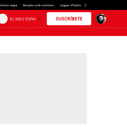
eràmica negra
Recepta amb calamars
Lloguer d'habitacions a Espanya
Crèdit del S