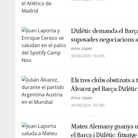
L'Atlètic demanda el Barç
suposades negociacions a
Artur López
30/06/2026
18:45h
Els tres clubs obstinats a 
Álvarez pel Barça: l'Atlèti
Artur López
26/06/2026
20:10h
Mateu Alemany guanya un 
el Barça i l'Atlètic: fitxat