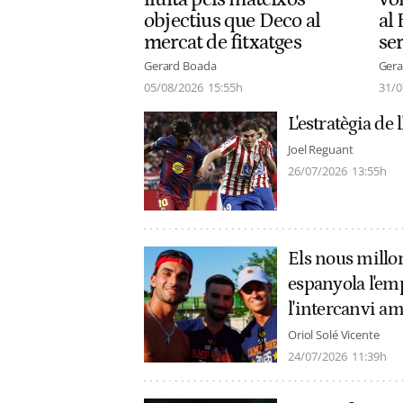
objectius que Deco al
al 
mercat de fitxatges
ser
Gerard Boada
Gera
05/08/2026
15:55h
31/0
L'estratègia de 
Joel Reguant
26/07/2026
13:55h
Els nous millor
espanyola l'emp
l'intercanvi am
Oriol Solé Vicente
24/07/2026
11:39h