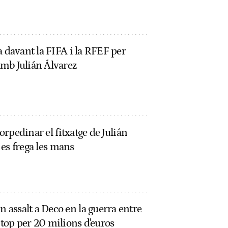
a davant la FIFA i la RFEF per
mb Julián Álvarez
torpedinar el fitxatge de Julián
c es frega les mans
assalt a Deco en la guerra entre
ge top per 20 milions d'euros