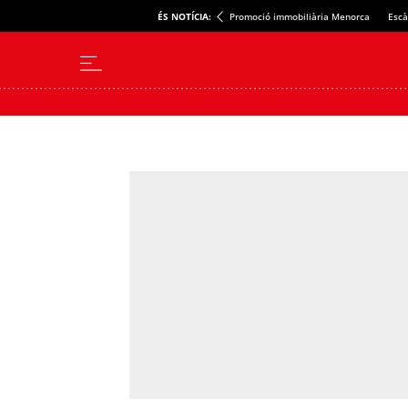
ÉS NOTÍCIA:
Promoció immobiliària Menorca
Escà