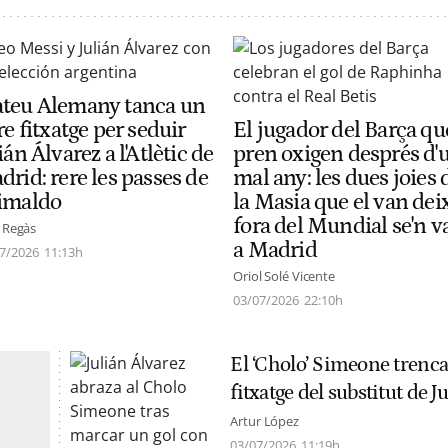
teu Alemany tanca un
re fitxatge per seduir
El jugador del Barça qu
ián Álvarez a l'Atlètic de
pren oxigen després d'
rid: rere les passes de
mal any: les dues joies 
imaldo
la Masia que el van dei
fora del Mundial se'n v
s Regàs
a Madrid
7/2026
11:13h
Oriol Solé Vicente
03/07/2026
22:10h
El ‘Cholo’ Simeone trenca e
fitxatge del substitut de J
Artur López
03/07/2026
11:19h