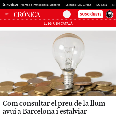
ÉS NOTÍCIA:
Promoció immobiliària Menorca
Escàndol ERC Girona
DO Cava
No
LLEGIR EN CATALÀ
Passa’t al mode estalvi
Com consultar el preu de la llum
avui a Barcelona i estalviar