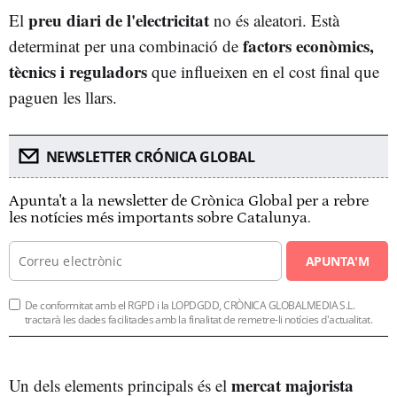
preu diari de l'electricitat
El
no és aleatori. Està
factors econòmics,
determinat per una combinació de
tècnics i reguladors
que influeixen en el cost final que
paguen les llars.
NEWSLETTER CRÓNICA GLOBAL
Apunta't a la newsletter de Crònica Global per a rebre
les notícies més importants sobre Catalunya.
APUNTA'M
De conformitat amb el RGPD i la LOPDGDD, CRÒNICA GLOBALMEDIA S.L.
tractarà les dades facilitades amb la finalitat de remetre-li notícies d'actualitat.
mercat majorista
Un dels elements principals és el