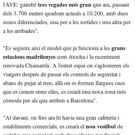
tres vegades més gran
l'AVE: gairebé
que ara, passant
dels 3.700 metres quadrats actuals a 10.200, amb dues
zones diferenciades, una per a les sortides i una altra per
a les arribades".
grans
"Es segueix així el model que ja funciona a les
estacions madrilenyes
com Atocha i la recentment
renovada Chamartín. A l'estret espai on s'aglomeren els
viatgers després de passar els controls de seguretat i
abans de pujar al tren, allà on es formen llargues cues
que es creuen entre elles, es crearà una nova zona més
còmoda per als que arriben a Barcelona".
"Al davant, on fins ara hi havia una gran cafeteria i
nou vestíbul
establiments comercials, es crearà el
de
sortides que comptarà amb dues plantes per fer més