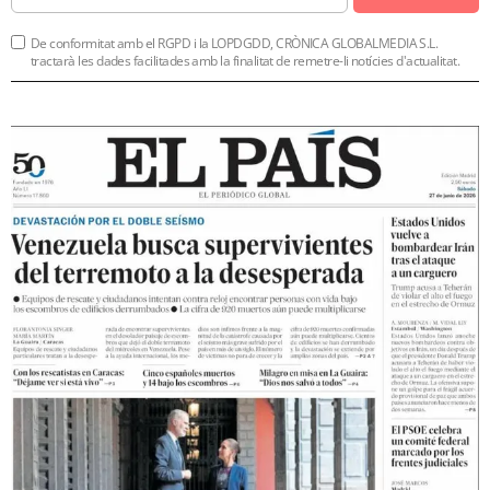
De conformitat amb el RGPD i la LOPDGDD, CRÒNICA GLOBALMEDIA S.L.
tractarà les dades facilitades amb la finalitat de remetre-li notícies d'actualitat.