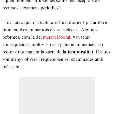
aquell moment. Brussel·les sotmet els receptors de
recursos a exàmens periòdics".
"Tot i així, quan ja s'albira el final d'aquest pla arriba el
moment d'examinar tots els seus efectes. Algunes
reformes, com la del
mercat laboral,
van tenir
conseqüències molt visibles i gairebé immediates en
la temporalitat
reduir dràsticament la xacra de
. D'altres
són menys òbvies i requereixen ser examinades amb
més calma".