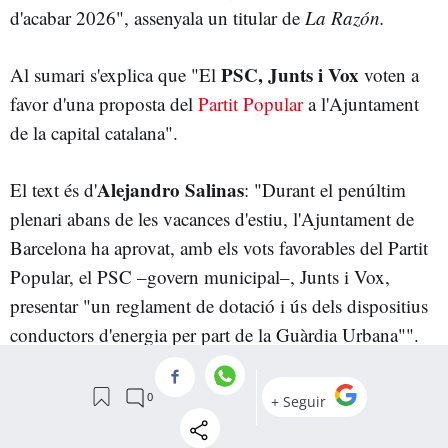
d'acabar 2026", assenyala un titular de
La Razón.
PSC, Junts i Vox
Al sumari s'explica que "El
voten a
favor d'una proposta del
Partit Popular
a l'Ajuntament
de la capital catalana".
Alejandro Salinas
El text és d'
: "Durant el penúltim
plenari abans de les vacances d'estiu, l'Ajuntament de
Barcelona ha aprovat, amb els vots favorables del Partit
Popular, el PSC –govern municipal–, Junts i Vox,
presentar "un reglament de dotació i ús dels dispositius
conductors d'energia per part de la Guàrdia Urbana"".
"En concret, la proposició presentada pel PP insta el
termini
govern municipal a presentar en ple, "en un