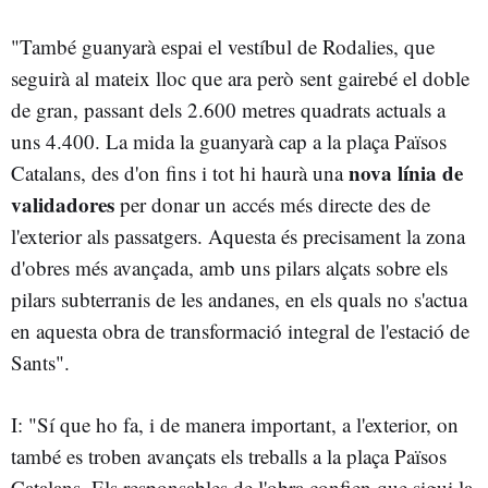
"També guanyarà espai el vestíbul de Rodalies, que
seguirà al mateix lloc que ara però sent gairebé el doble
de gran, passant dels 2.600 metres quadrats actuals a
uns 4.400. La mida la guanyarà cap a la plaça Països
nova línia de
Catalans, des d'on fins i tot hi haurà una
validadores
per donar un accés més directe des de
l'exterior als passatgers. Aquesta és precisament la zona
d'obres més avançada, amb uns pilars alçats sobre els
pilars subterranis de les andanes, en els quals no s'actua
en aquesta obra de transformació integral de l'estació de
Sants".
I: "Sí que ho fa, i de manera important, a l'exterior, on
també es troben avançats els treballs a la plaça Països
Catalans. Els responsables de l'obra confien que sigui la