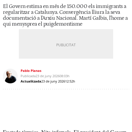
El Govern estima en més de 150.000 els immigrants a
regularitzar a Catalunya. Convergència lliura la seva
documentació a l'Arxiu Nacional. Martí Galbis, l'home a
qui menysprea el puigdemontisme
Pablo Planas
Publicada
23 de juny 2026
08:03h
Actualitzada
23 de juny 2026
12:52h
Fuetada tèrmica. Nits infernals. El president del Govern,