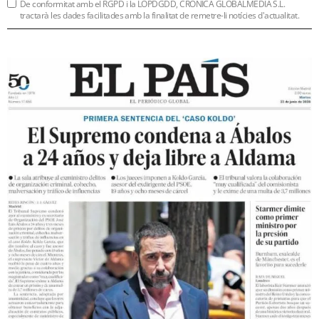
De conformitat amb el RGPD i la LOPDGDD, CRÒNICA GLOBALMEDIA S.L.
tractarà les dades facilitades amb la finalitat de remetre-li notícies d'actualitat.