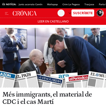
ÉS NOTÍCIA:
Junts acorrala Comín
Wallapop
Crim La Pegaso
Tracjusa
Parla 
LEER EN CASTELLANO
Passa’t al mode estalvi
Més immigrants, el material de
CDC i el cas Martí