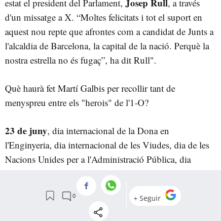
Josep Rull
estat el president del Parlament,
, a través
d'un missatge a X. “Moltes felicitats i tot el suport en
aquest nou repte que afrontes com a candidat de Junts a
l'alcaldia de Barcelona, la capital de la nació. Perquè la
nostra estrella no és fugaç”, ha dit Rull".
Què haurà fet Martí Galbis per recollir tant de
menyspreu entre els "herois" de l'1-O?
23 de juny
, dia internacional de la Dona en
l'Enginyeria, dia internacional de les Viudes, dia de les
Nacions Unides per a l'Administració Pública, dia
internacional de la síndrome de Dravet. Nit de Sant
Joan.
Santoral:
Josep Cafasso, Agripina de Roma, Zenes de