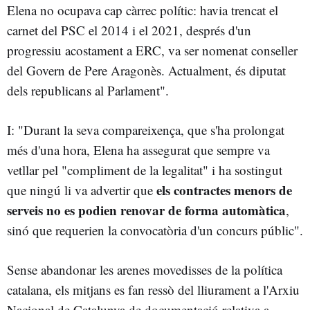
Elena no ocupava cap càrrec polític: havia trencat el
carnet del PSC el 2014 i el 2021, després d'un
progressiu acostament a ERC, va ser nomenat conseller
del Govern de Pere Aragonès. Actualment, és diputat
dels republicans al Parlament".
I: "Durant la seva compareixença, que s'ha prolongat
més d'una hora, Elena ha assegurat que sempre va
vetllar pel "compliment de la legalitat" i ha sostingut
els contractes menors de
que ningú li va advertir que
serveis no es podien renovar de forma automàtica
,
sinó que requerien la convocatòria d'un concurs públic".
Sense abandonar les arenes movedisses de la política
catalana, els mitjans es fan ressò del lliurament a l'Arxiu
Nacional de Catalunya de documentació relativa a