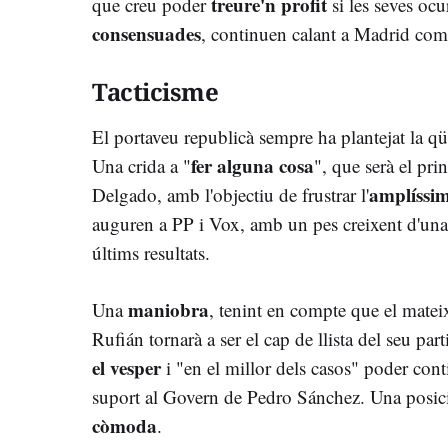
treure'n profit
que creu poder
si les seves ocu
consensuades
, continuen calant a Madrid com
Tacticisme
El portaveu republicà sempre ha plantejat la qüe
fer alguna cosa
Una crida a "
", que serà el pr
amplíssi
Delgado, amb l'objectiu de frustrar l'
auguren a PP i Vox, amb un pes creixent d'un
últims resultats.
maniobra
Una
, tenint en compte que el mate
Rufián tornarà a ser el cap de llista del seu par
el vesper
i "en el millor dels casos" poder con
suport al Govern de Pedro Sánchez. Una posici
còmoda
.