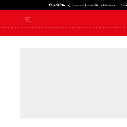
ÉS NOTÍCIA:
Promoció immobiliària Menorca
Escà