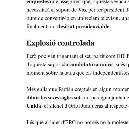
enquestes
que asseguren que, aquesta vegada 
Vox
necessitarà el suport de
per ser president de
punt de convertir-lo en un reclam televisiu, un
desitjat presidenciable
finalment, un
.
Explosió controlada
EH B
Però poc van trigar tant el seu partit com
candidatura única
d'aquesta suposada
, si és
moment sobre la taula que els independentistes
Més enllà que Rufián cregués en algun moment q
diluir les seves sigles
sota un paraigua juntam
Unida
; el silenci d'Oriol Junqueras al respecte
I és que al líder d'ERC no només no li molesten