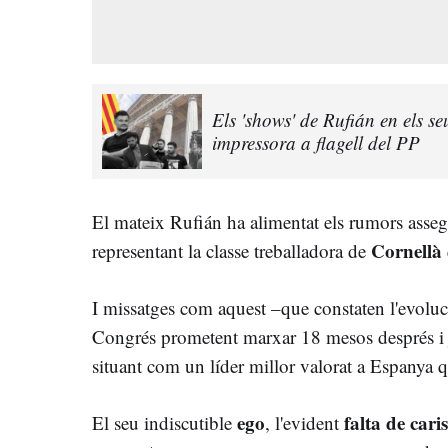
Els 'shows' de Rufián en els s
impressora a flagell del PP
El mateix Rufián ha alimentat els rumors asse
Cornellà
representant la classe treballadora de
I missatges com aquest –que constaten l'evoluc
Congrés prometent marxar 18 mesos després i 
situant com un líder millor valorat a Espanya 
ego
falta de car
El seu indiscutible
, l'evident