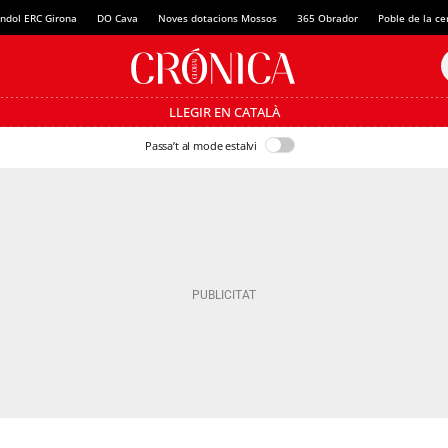
ndol ERC Girona
DO Cava
Noves dotacions Mossos
365 Obrador
Poble de la c
LLEGIR EN CATALÀ
Passa’t al mode estalvi