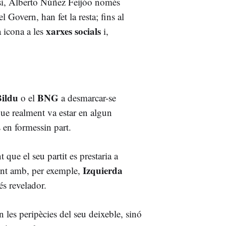
sí, Alberto Núñez Feijóo només
l Govern, han fet la resta; fins al
xarxes socials
a icona a les
i,
ildu
BNG
o el
a desmarcar-se
 que realment va estar en algun
 en formessin part.
ue el seu partit es prestaria a
Izquierda
ent amb, per exemple,
 és revelador.
 les peripècies del seu deixeble, sinó