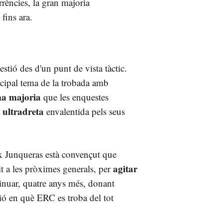
rrències, la gran majoria
 fins ara.
stió des d'un punt de vista tàctic.
incipal tema de la trobada amb
ma majoria
que les enquestes
ultradreta
a
envalentida pels seus
ix Junqueras està convençut que
agitar
tit a les pròximes generals, per
tinuar, quatre anys més, donant
ó en què ERC es troba del tot