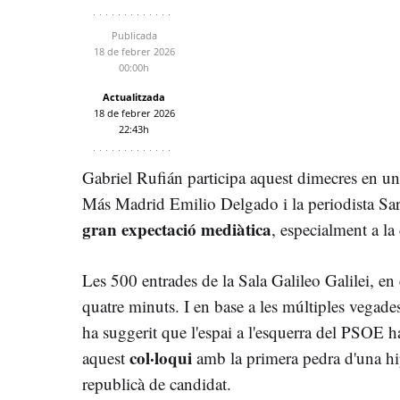
Publicada
18 de febrer 2026
00:00h
Actualitzada
18 de febrer 2026
22:43h
Gabriel Rufián participa aquest dimecres en u
Más Madrid Emilio Delgado i la periodista Sar
gran expectació mediàtica
, especialment a la 
Les 500 entrades de la Sala Galileo Galilei, en
quatre minuts. I en base a les múltiples vegad
ha suggerit que l'espai a l'esquerra del PSOE h
col·loqui
aquest
amb la primera pedra d'una hi
republicà de candidat.