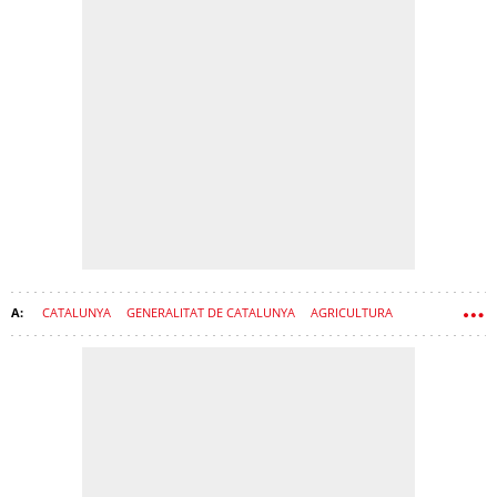
CATALUNYA
GENERALITAT DE CATALUNYA
AGRICULTURA
GOVERN
RAMADERIA
SALVADOR ILLA
ÒSCAR ORDEIG