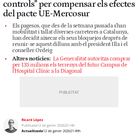
controls" per compensar els efectes
del pacte UE-Mercosur
Els pagesos, que des de la setmana passada s'han
mobilitzat i tallat diverses carreteres a Catalunya,
han decidit aixecar els seus bloquejos després de
reunir-se aquest dilluns amb el president Illa i el
conseller Ordeig
Altres notícies:
La Generalitat autoritza comprar
per 135 milions els terrenys del futur Campus de
l'Hospital Clínic a la Diagonal
Ricard López
Publicada
12 de gener 2026
20:14h
Actualitzada
12 de gener 2026
21:49h