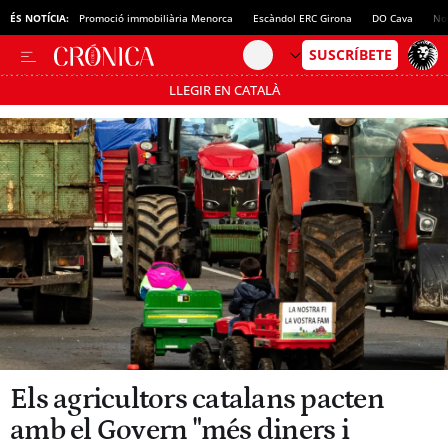
ÉS NOTÍCIA:
Promoció immobiliària Menorca
Escàndol ERC Girona
DO Cava
No
LLEGIR EN CATALÀ
Passa’t al mode estalvi
Els agricultors catalans pacten
amb el Govern "més diners i