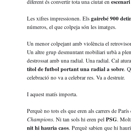
escenari
diferent és convertir tota una ciutat en
gairebé 900 deti
Les xifres impressionen. Els
números, el que colpeja són les imatges.
Un menor colpejant amb violència el retrovisor 
Un altre grup desmuntant mobiliari urbà a plen
destrossat amb una radial. Una radial. Cal atur
títol de futbol portant una radial a sobre
. Q
celebració no va a celebrar res. Va a destruir.
I aquest matís importa.
Perquè no tots els que eren als carrers de París
PSG
Champions
. Ni tan sols hi eren pel
. Molt
nit hi hauria caos
. Perquè sabien que hi haur