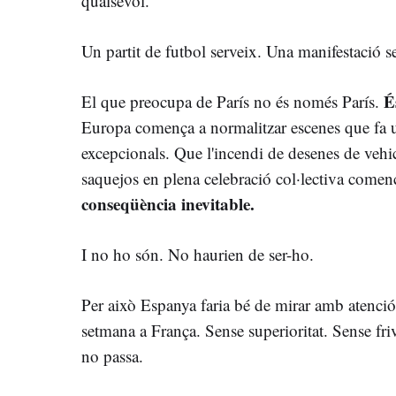
qualsevol.
Un partit de futbol serveix. Una manifestació s
É
El que preocupa de París no és només París.
Europa comença a normalitzar escenes que fa u
excepcionals. Que l'incendi de desenes de vehicl
saquejos en plena celebració col·lectiva come
conseqüència inevitable.
I no ho són. No haurien de ser-ho.
Per això Espanya faria bé de mirar amb atenció
setmana a França. Sense superioritat. Sense fri
no passa.