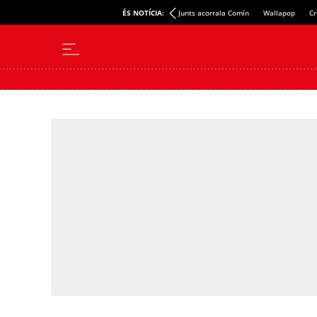
ÉS NOTÍCIA:
Junts acorrala Comín
Wallapop
Cr