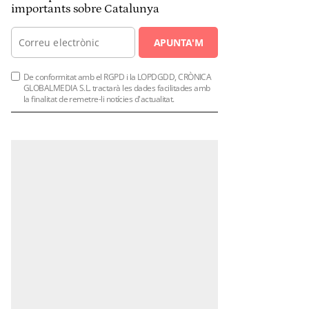
importants sobre Catalunya
APUNTA'M
De conformitat amb el RGPD i la LOPDGDD, CRÒNICA
GLOBALMEDIA S.L. tractarà les dades facilitades amb
la finalitat de remetre-li notícies d'actualitat.