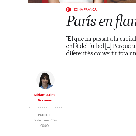
ZONA FRANCA
París en fla
"El que ha passat a la capit
enllà del futbol [...] Perquè
diferent és convertir tota u
Miriam Saint-
Germain
Publicada
2 de juny 2026
00:00h