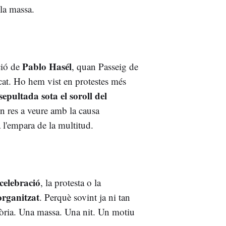
 la massa.
Pablo Hasél
ció de
, quan Passeig de
cat. Ho hem vist en protestes més
s
epultada sota el soroll del
n res a veure amb la causa
a l'empara de la multitud.
celebració
, la protesta o la
organitzat
. Perquè sovint ja ni tan
tòria. Una massa. Una nit. Un motiu