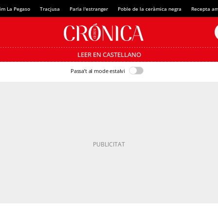
im La Pegaso
Tracjusa
Parla l'estranger
Poble de la ceràmica negra
Recepta am
LEER EN CASTELLANO
Passa’t al mode estalvi