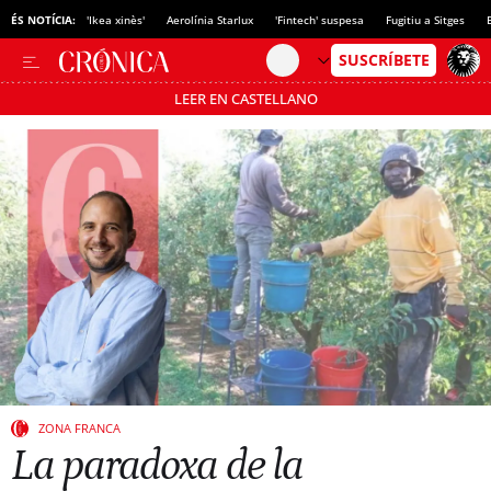
ÉS NOTÍCIA:
'Ikea xinès'
Aerolínia Starlux
'Fintech' suspesa
Fugitiu a Sitges
LEER EN CASTELLANO
Passa’t al mode estalvi
ZONA FRANCA
La paradoxa de la