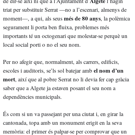
Algete
de dir-se així ni que a l’Ajuntament d’
l’hagin
triat per substituir Serrat —no a l’escenari, almenys de
més de 80 anys
moment—, a qui, als seus
, la polèmica
segurament li porta ben fluixa, problemes més
importants té un octogenari que molestar-se perquè un
local social porti o no el seu nom.
Per no afegir que, normalment, als carrers, edificis,
el nom d’un
escoles i auditoris, se’ls sol batejar amb
mort
, així que al pobre Serrat no li devia fer cap gràcia
saber que a Algete ja estaven posant el seu nom a
dependències municipals.
És com si un va passejant per una ciutat i, en girar la
cantonada, topa amb un monument erigit en la seva
memòria: el primer és palpar-se per comprovar que un