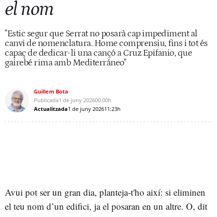
el nom
"Estic segur que Serrat no posarà cap impediment al
canvi de nomenclatura. Home comprensiu, fins i tot és
capaç de dedicar-li una cançó a Cruz Epifanio, que
gairebé rima amb Mediterráneo"
Guillem Bota
Publicada
1 de juny 2026
00:00h
Actualitzada
1 de juny 2026
11:23h
Avui pot ser un gran dia, planteja-t'ho així: si eliminen
el teu nom d’un edifici, ja el posaran en un altre. O, dit