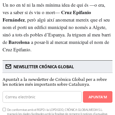
Un no en té ni la més mínima idea de qui és —o era,
Cruz Epifanio
ves a saber si és viu o mort—
Fernández
, però algú així anomenat mereix que el seu
nom el porti un edifici municipal no només a Algete,
sinó a tots els pobles d’Espanya. Ja triguen al meu barri
Barcelona
de
a posar-li al mercat municipal el nom de
Cruz Epifanio.
NEWSLETTER CRÓNICA GLOBAL
Apunta't a la newsletter de Crònica Global per a rebre
les notícies més importants sobre Catalunya.
APUNTA'M
De conformitat amb el RGPD i la LOPDGDD, CRÒNICA GLOBALMEDIA S.L.
tractarà les dades facilitades amb la finalitat de remetre-li notícies d'actualitat.