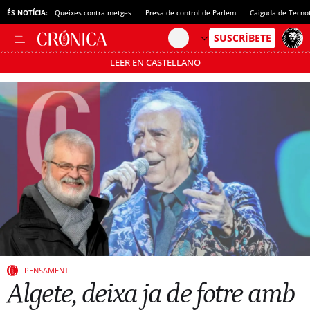
ÉS NOTÍCIA:
Queixes contra metges
Presa de control de Parlem
Caiguda de Tecno
LEER EN CASTELLANO
Passa’t al mode estalvi
PENSAMENT
Algete, deixa ja de fotre amb