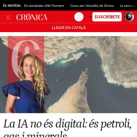
ÉS NOTÍCIA:
Els bandades d'AX Partners
Cursa per l'alcaldia de Girona
La secta sa
LLEGIR EN CATALÀ
Passa’t al mode estalvi
La IA no és digital: és petroli,
gas i minerals