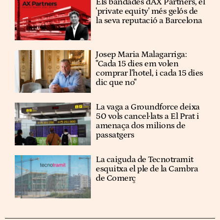
Els bandades d'AX Partners, el
'private equity' més gelós de
la seva reputació a Barcelona
Josep Maria Malagarriga:
"Cada 15 dies em volen
comprar l'hotel, i cada 15 dies
dic que no"
La vaga a Groundforce deixa
50 vols cancel·lats a El Prat i
amenaça dos milions de
passatgers
La caiguda de Tecnotramit
esquitxa el ple de la Cambra
de Comerç