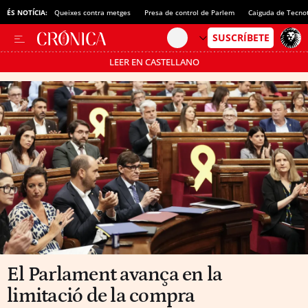
ÉS NOTÍCIA:
Queixes contra metges
Presa de control de Parlem
Caiguda de Tecno
LEER EN CASTELLANO
Passa’t al mode estalvi
El Parlament avança en la
limitació de la compra