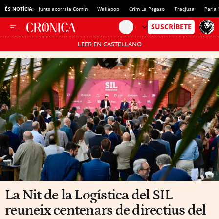
ÉS NOTÍCIA:
Junts acorrala Comín
Wallapop
Crim La Pegaso
Tracjusa
Parla 
LEER EN CASTELLANO
Passa’t al mode estalvi
La Nit de la Logística del SIL
reuneix centenars de directius del