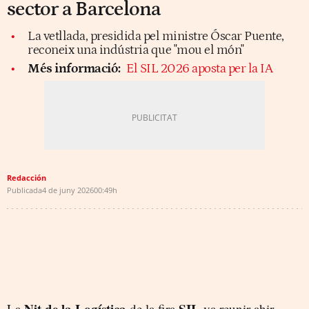
sector a Barcelona
La vetllada, presidida pel ministre Óscar Puente,
reconeix una indústria que "mou el món"
Més informació:
El SIL 2026 aposta per la IA
Redacción
Publicada
4 de juny 2026
00:49h
Nit de la Logística
SIL
La
de la fira
va reunir ahir