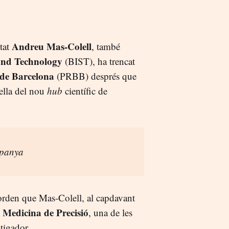
Andreu Mas-Colell
itat
, també
 and Technology
(BIST), ha trencat
 de Barcelona
(PRBB) després que
rella del nou
hub
científic de
spanya
corden que Mas-Colell, al capdavant
Medicina de Precisió
e
, una de les
tigador.