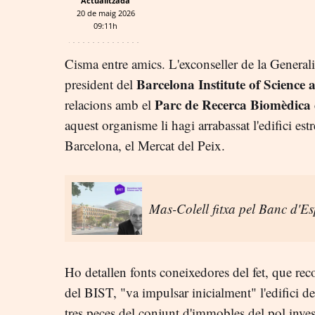
Actualitzada
20 de maig 2026
09:11h
Cisma entre amics. L'exconseller de la General
Barcelona Institute of Science
president del
Parc de Recerca Biomèdica
relacions amb el
aquest organisme li hagi arrabassat l'edifici est
Barcelona, el Mercat del Peix.
Mas-Colell fitxa pel Banc d'E
Ho detallen fonts coneixedores del fet, que re
del BIST, "va impulsar inicialment" l'edifici d
tres peces del conjunt d'immobles del pol inves