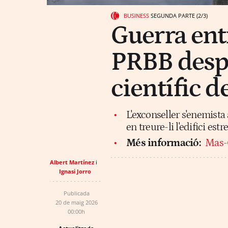
BUSINESS
SEGUNDA PARTE (2/3)
Guerra entr
PRBB despr
científic d
L'exconseller s'enemista 
en treure-li l'edifici est
Més informació:
Mas-C
Albert Martínez
Ignasi Jorro
Publicada
20 de maig 2026
00:00h