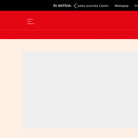
ÉS NOTÍCIA:
Junts acorrala Comín
Wallapop
Cr