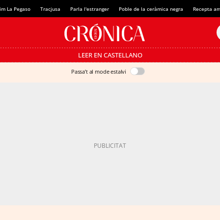
im La Pegaso
Tracjusa
Parla l'estranger
Poble de la ceràmica negra
Recepta am
LEER EN CASTELLANO
Passa’t al mode estalvi