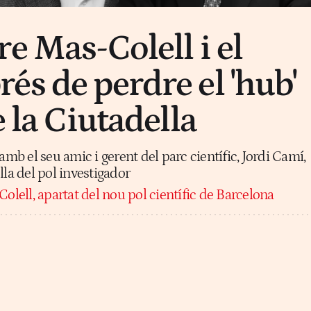
e Mas-Colell i el
és de perdre el 'hub'
e la Ciutadella
amb el seu amic i gerent del parc científic, Jordi Camí,
rella del pol investigador
olell, apartat del nou pol científic de Barcelona