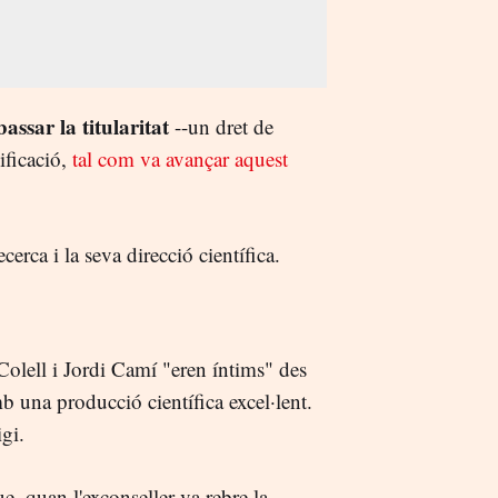
bassar la titularitat
--un dret de
dificació,
tal com va avançar aquest
rca i la seva direcció científica.
olell i Jordi Camí "eren íntims" des
b una producció científica excel·lent.
gi.
que, quan l'exconseller va rebre la