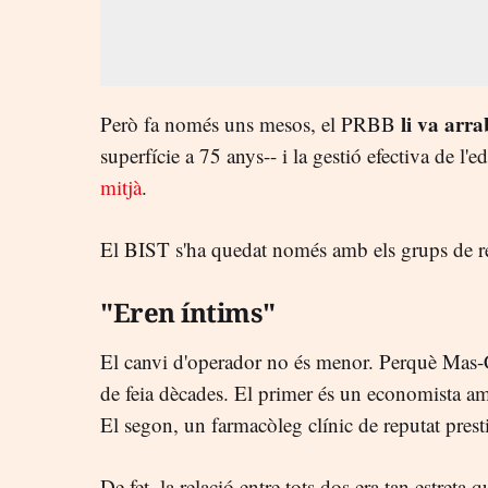
li va arra
Però fa només uns mesos, el PRBB
superfície a 75 anys-- i la gestió efectiva de l'e
mitjà
.
El BIST s'ha quedat només amb els grups de rece
"Eren íntims"
El canvi d'operador no és menor. Perquè Mas-C
de feia dècades. El primer és un economista am
El segon, un farmacòleg clínic de reputat presti
De fet, la relació entre tots dos era tan estreta 