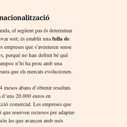
rnacionalització
inida, el següent pas és determinar
fulla de
var sort; és establir una
es empreses que s’aventuren sense
rs, perquè no han definit bé què
 tampoc n’hi ha prou amb una
mesura que els mercats evolucionen.
24 mesos abans d’obtenir resultats
da d’uns 20.000 euros en
ecció comercial. Les empreses que
i que reserven recursos per adaptar-
ts són les que avancen amb més