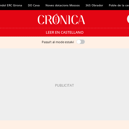
ndol ERC Girona
DO Cava
Noves dotacions Mossos
365 Obrador
Poble de la c
LEER EN CASTELLANO
Passa’t al mode estalvi