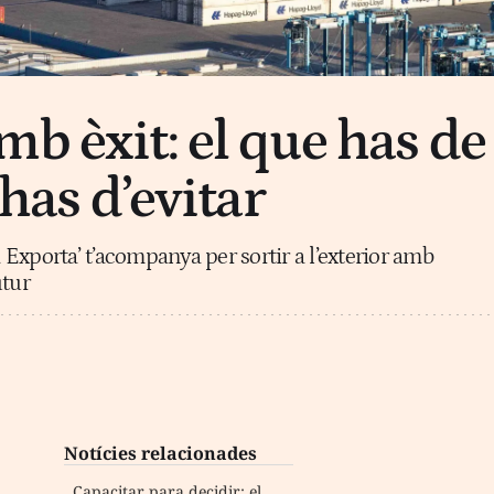
mb èxit: el que has de
 has d’evitar
Exporta’ t’acompanya per sortir a l’exterior amb
utur
Notícies relacionades
Capacitar para decidir: el