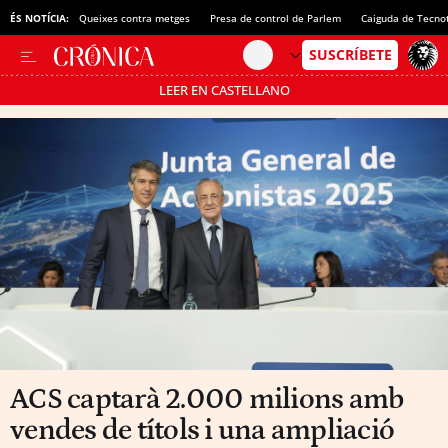
ÉS NOTÍCIA:
Queixes contra metges
Presa de control de Parlem
Caiguda de Tecno
LEER EN CASTELLANO
Passa’t al mode estalvi
ACS captarà 2.000 milions amb
vendes de títols i una ampliació