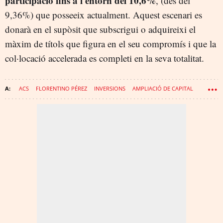
participació fins a l'entorn del 10,6%
, (des del
9,36%) que posseeix actualment. Aquest escenari es
donarà en el supòsit que subscrigui o adquireixi el
màxim de títols que figura en el seu compromís i que la
col·locació accelerada es completi en la seva totalitat.
ACS
FLORENTINO PÉREZ
INVERSIONS
AMPLIACIÓ DE CAPITAL
CRITERIA