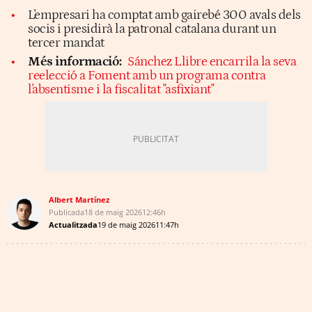
L'empresari ha comptat amb gairebé 300 avals dels
socis i presidirà la patronal catalana durant un
tercer mandat
Més informació:
Sánchez Llibre encarrila la seva
reelecció a Foment amb un programa contra
l'absentisme i la fiscalitat "asfixiant"
Albert Martínez
Publicada
18 de maig 2026
12:46h
Actualitzada
19 de maig 2026
11:47h