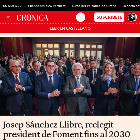
ÉS NOTÍCIA:
Els bandades d'AX Partners
Cursa per l'alcaldia de Girona
La secta sa
LEER EN CASTELLANO
Passa’t al mode estalvi
Josep Sánchez Llibre, reelegit
president de Foment fins al 2030