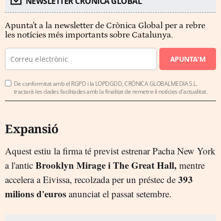
NEWSLETTER CRÓNICA GLOBAL
Apunta't a la newsletter de Crònica Global per a rebre
les notícies més importants sobre Catalunya.
APUNTA'M
De conformitat amb el RGPD i la LOPDGDD, CRÒNICA GLOBALMEDIA S.L.
tractarà les dades facilitades amb la finalitat de remetre-li notícies d'actualitat.
Expansió
Aquest estiu la firma té previst estrenar Pacha New York
Brooklyn Mirage i The Great Hall,
a l'antic
mentre
393
accelera a Eivissa, recolzada per un préstec de
milions d'euros
anunciat el passat setembre.