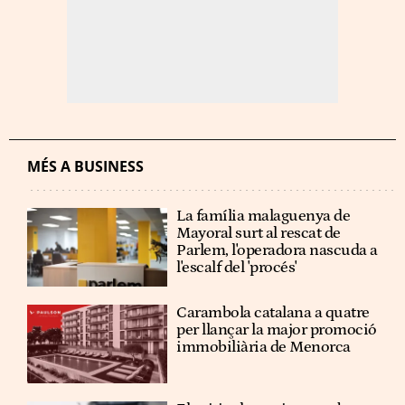
MÉS A BUSINESS
La família malaguenya de
Mayoral surt al rescat de
Parlem, l'operadora nascuda a
l'escalf del 'procés'
Carambola catalana a quatre
per llançar la major promoció
immobiliària de Menorca