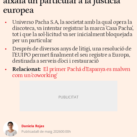
aixafa un particular a la justícia
europea
Universo Pacha S.A, la societat amb la qual opera la
discoteca, va intentar registrar la marca 'Casa Pacha',
tot i que la sol·licitud va ser inicialment bloquejada
per un particular
Després de diversos anys de litigi, una resolució de
l'EUIPO permet finalment el seu registre a Europa,
destinada a serveis d'oci i restauració
Relacionat:
El primer Pachá d'Espanya es malven
com un 'coworking'
Daniela Rojas
Publicada
8 de maig 2026
00:00h