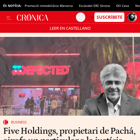
ÉS NOTÍCIA:
Promoció immobiliària Menorca
Escàndol ERC Girona
DO Cava
No
LEER EN CASTELLANO
Passa’t al mode estalvi
BUSINESS
Five Holdings, propietari de Pachá,