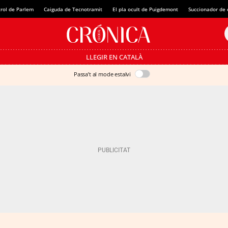
rol de Parlem
Caiguda de Tecnotramit
El pla ocult de Puigdemont
Succionador de c
LLEGIR EN CATALÀ
Passa’t al mode estalvi