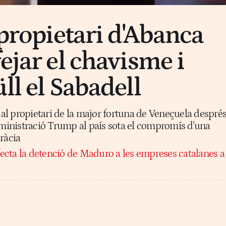
 propietari d'Abanca
ejar el chavisme i
ll el Sabadell
p al propietari de la major fortuna de Veneçuela despré
dministració Trump al país sota el compromís d'una
ràcia
cta la detenció de Maduro a les empreses catalanes a