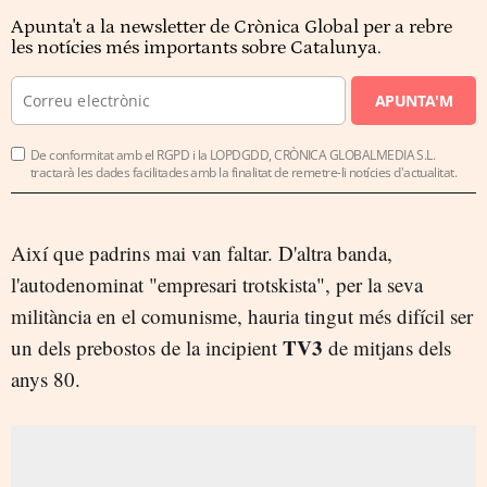
Apunta't a la newsletter de Crònica Global per a rebre
les notícies més importants sobre Catalunya.
APUNTA'M
De conformitat amb el RGPD i la LOPDGDD, CRÒNICA GLOBALMEDIA S.L.
tractarà les dades facilitades amb la finalitat de remetre-li notícies d'actualitat.
Així que padrins mai van faltar. D'altra banda,
l'autodenominat "empresari trotskista", per la seva
militància en el comunisme, hauria tingut més difícil ser
TV3
un dels prebostos de la incipient
de mitjans dels
anys 80.