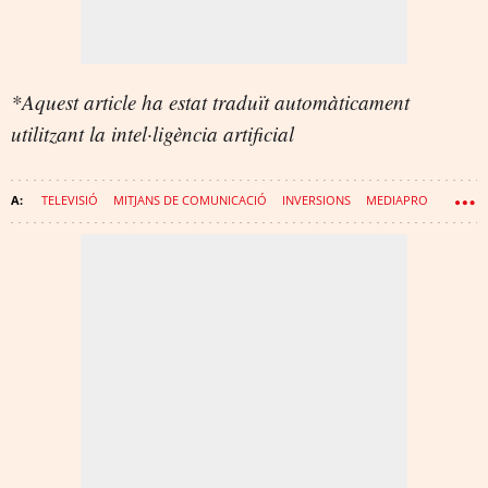
*Aquest article ha estat traduït automàticament
utilitzant la intel·ligència artificial
TELEVISIÓ
MITJANS DE COMUNICACIÓ
INVERSIONS
MEDIAPRO
JAUME ROURES
TATXO BENET