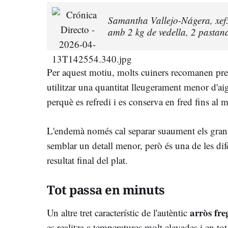
Samantha Vallejo-Nágera, xef: 
amb 2 kg de vedella, 2 pastanag
Per aquest motiu, molts cuiners recomanen prepara
utilitzar una quantitat lleugerament menor d'ai
perquè es refredi i es conserva en fred fins al m
L'endemà només cal separar suaument els grans 
semblar un detall menor, però és una de les dif
resultat final del plat.
Tot passa en minuts
arròs fre
Un altre tret característic de l'autèntic
es realitza a temperatures molt elevades i en to