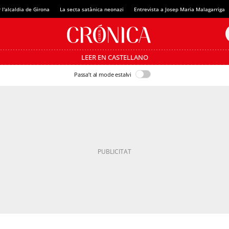
 l'alcaldia de Girona
La secta satànica neonazi
Entrevista a Josep Maria Malagarriga
LEER EN CASTELLANO
Passa’t al mode estalvi