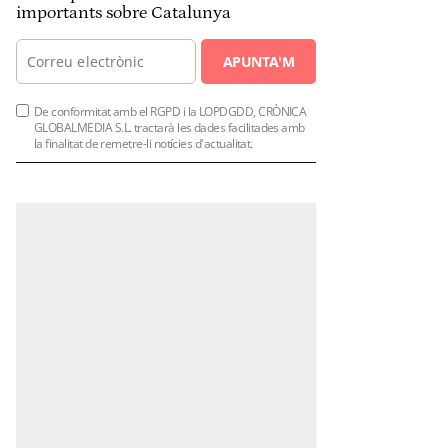
importants sobre Catalunya
APUNTA'M
De conformitat amb el RGPD i la LOPDGDD, CRÒNICA
GLOBALMEDIA S.L. tractarà les dades facilitades amb
la finalitat de remetre-li notícies d'actualitat.