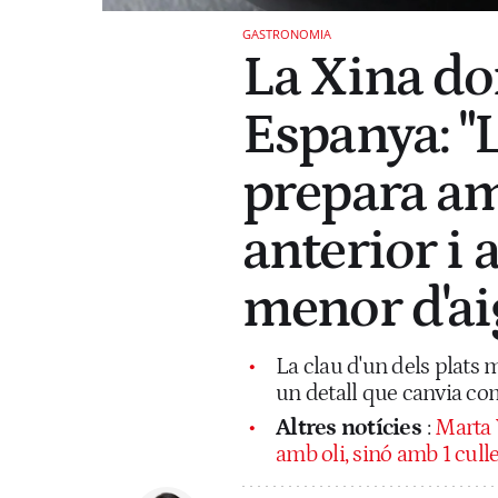
GASTRONOMIA
La Xina do
Espanya: "L
prepara am
anterior i 
menor d'ai
La clau d'un dels plats m
un detall que canvia com
Altres notícies
:
Marta 
amb oli, sinó amb 1 cull