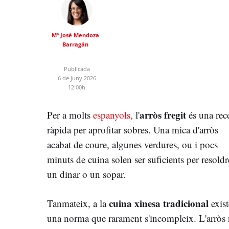
Mª José Mendoza
Barragán
Publicada
6 de juny 2026
12:00h
arròs fregit
Per a molts
espanyols,
l'
és una rec
ràpida per aprofitar sobres. Una mica d'arròs
acabat de coure, algunes verdures, ou i pocs
minuts de cuina solen ser suficients per resoldr
un dinar o un sopar.
cuina xinesa tradicional
Tanmateix, a la
exist
una norma que rarament s'incompleix. L'arròs