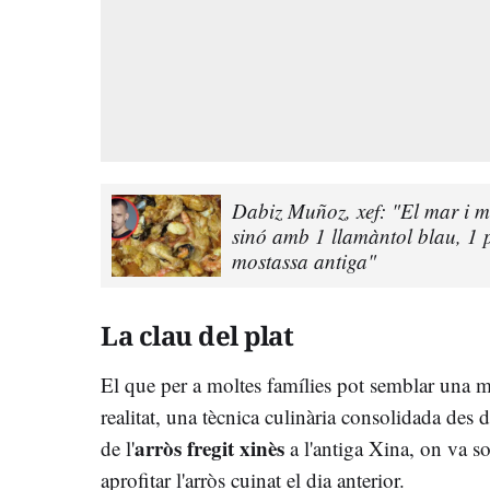
Dabiz Muñoz, xef: "El mar i 
sinó amb 1 llamàntol blau, 1 p
mostassa antiga"
La clau del plat
El que per a moltes famílies pot semblar una ma
realitat, una tècnica culinària consolidada des d
arròs fregit xinès
de l'
a l'antiga Xina, on va s
aprofitar l'arròs cuinat el dia anterior.