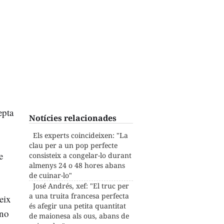
epta
Notícies relacionades
Els experts coincideixen: "La
clau per a un pop perfecte
e
consisteix a congelar-lo durant
almenys 24 o 48 hores abans
de cuinar-lo"
José Andrés, xef: "El truc per
a una truita francesa perfecta
eix
és afegir una petita quantitat
 no
de maionesa als ous, abans de