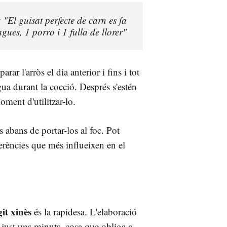
"El guisat perfecte de carn es fa
ues, 1 porro i 1 fulla de llorer"
r l'arròs el dia anterior i fins i tot
gua durant la cocció. Després s'estén
oment d'utilitzar-lo.
abans de portar-los al foc. Pot
erències que més influeixen en el
git xinès
és la rapidesa. L'elaboració
t just uns minuts, cosa que obliga a