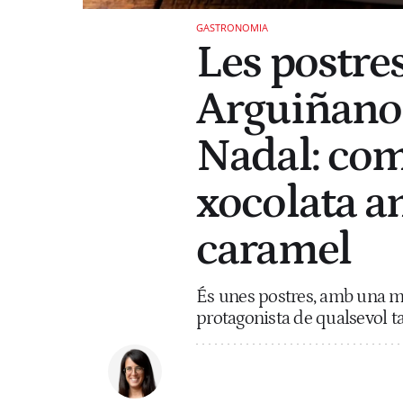
GASTRONOMIA
Les postres
Arguiñano 
Nadal: comb
xocolata a
caramel
És unes postres, amb una mic
protagonista de qualsevol t