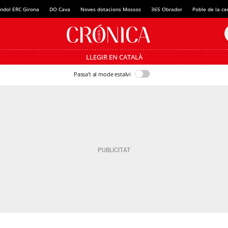
ndol ERC Girona
DO Cava
Noves dotacions Mossos
365 Obrador
Poble de la c
LLEGIR EN CATALÀ
Passa’t al mode estalvi