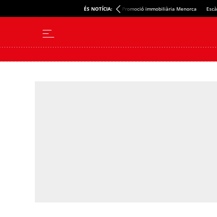
ÉS NOTÍCIA:
Promoció immobiliària Menorca
Escà