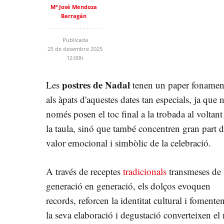
Mª José Mendoza
Barragán
Publicada
25 de desembre 2025
12:00h
postres de Nadal
Les
tenen un paper fonamen
als àpats d'aquestes dates tan especials, ja que 
només posen el toc final a la trobada al voltant
la taula, sinó que també concentren gran part d
valor emocional i simbòlic de la celebració.
A través de receptes
tradicionals
transmeses de
generació en generació, els dolços evoquen
records, reforcen la identitat cultural i fomente
la seva elaboració i degustació converteixen el