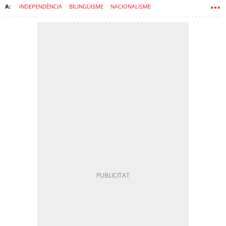
INDEPENDÈNCIA
BILINGÜISME
NACIONALISME
LLENGUA CATALANA
LLENGUA CASTELLANA
PROCÉS
PLATAFORMA PER LA LLENGUA
ÒSCAR ESCUDER