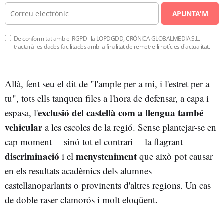
APUNTA'M
De conformitat amb el RGPD i la LOPDGDD, CRÒNICA GLOBALMEDIA S.L.
tractarà les dades facilitades amb la finalitat de remetre-li notícies d'actualitat.
Allà, fent seu el dit de "l'ample per a mi, i l'estret per a
tu", tots ells tanquen files a l'hora de defensar, a capa i
exclusió del castellà com a llengua també
espasa, l'
vehicular
a les escoles de la regió. Sense plantejar-se en
cap moment —sinó tot el contrari— la flagrant
discriminació
menysteniment
i el
que això pot causar
en els resultats acadèmics dels alumnes
castellanoparlants o provinents d'altres regions. Un cas
de doble raser clamorós i molt eloqüent.