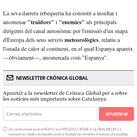
La seva darrera rebequeria ha consistit a insultar i
"traïdors"
"enemics"
anomenar
i
als principals
dirigents del canal autonòmic per l'emissió d'un mapa
meteorològics
d'Europa dels seus serveis
, relatiu a
l'onada de calor al continent, en el qual Espanya apareix
—òbviament—, anomenada com "Espanya".
NEWSLETTER CRÓNICA GLOBAL
Apunta't a la newsletter de Crònica Global per a rebre
les notícies més importants sobre Catalunya.
APUNTA'M
De conformitat amb el RGPD i la LOPDGDD, CRÒNICA GLOBALMEDIA S.L.
tractarà les dades facilitades amb la finalitat de remetre-li notícies d'actualitat.