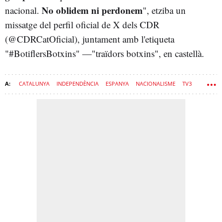
No oblidem ni perdonem
nacional.
", etziba un
missatge del perfil oficial de X dels CDR
(@CDRCatOficial), juntament amb l'etiqueta
"#BotiflersBotxins" —"traïdors botxins", en castellà.
CATALUNYA
INDEPENDÈNCIA
ESPANYA
NACIONALISME
TV3
TELEVISIÓ
MITJANS DE COMUNICACIÓ
PROCÉS
CCMA
CDR
INDEPENDENTISME