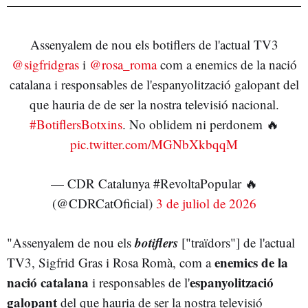
Assenyalem de nou els botiflers de l'actual TV3
@sigfridgras
i
@rosa_roma
com a enemics de la nació
catalana i responsables de l'espanyolització galopant del
que hauria de de ser la nostra televisió nacional.
#BotiflersBotxins
. No oblidem ni perdonem 🔥
pic.twitter.com/MGNbXkbqqM
— CDR Catalunya #RevoltaPopular 🔥
(@CDRCatOficial)
3 de juliol de 2026
botiflers
"Assenyalem de nou els
["traïdors"] de l'actual
enemics de la
TV3, Sigfrid Gras i Rosa Romà, com a
nació catalana
espanyolització
i responsables de l'
galopant
del que hauria de ser la nostra televisió