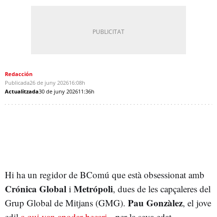
Redacción
Publicada
26 de juny 2026
16:08h
Actualitzada
30 de juny 2026
11:36h
Hi ha un regidor de BComú que està obsessionat amb
Crónica Global
Metrópoli
i
, dues de les capçaleres del
Pau Gonzàlez
Grup Global de Mitjans (GMG).
, el jove
edil
a qui van apodar becari
--per la seva edat