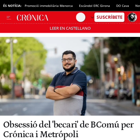
ÉS NOTÍCIA:
Promoció immobiliària Menorca
Escàndol ERC Girona
DO Cava
No
LEER EN CASTELLANO
Passa’t al mode estalvi
Obsessió del 'becari' de BComú per
Crónica i Metrópoli