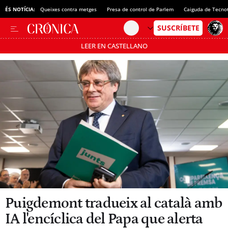
ÉS NOTÍCIA:
Queixes contra metges
Presa de control de Parlem
Caiguda de Tecno
LEER EN CASTELLANO
Passa’t al mode estalvi
Puigdemont tradueix al català amb
IA l'encíclica del Papa que alerta