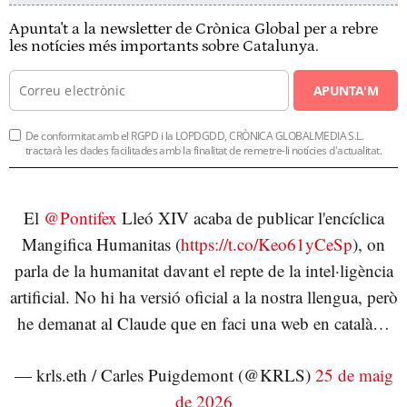
Apunta't a la newsletter de Crònica Global per a rebre
les notícies més importants sobre Catalunya.
APUNTA'M
De conformitat amb el RGPD i la LOPDGDD, CRÒNICA GLOBALMEDIA S.L.
tractarà les dades facilitades amb la finalitat de remetre-li notícies d'actualitat.
El
@Pontifex
Lleó XIV acaba de publicar l'encíclica
Mangifica Humanitas (
https://t.co/Keo61yCeSp
), on
parla de la humanitat davant el repte de la intel·ligència
artificial. No hi ha versió oficial a la nostra llengua, però
he demanat al Claude que en faci una web en català…
— krls.eth / Carles Puigdemont (@KRLS)
25 de maig
de 2026