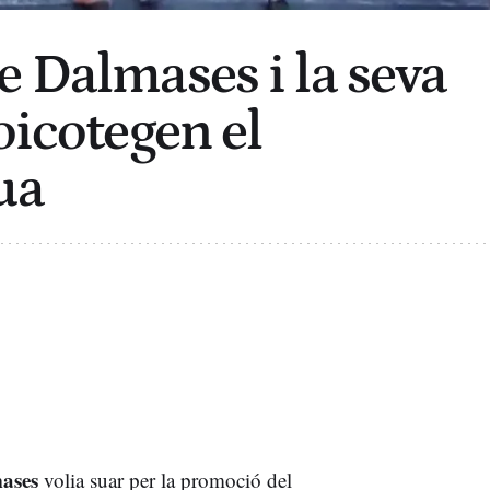
e Dalmases i la seva
oicotegen el
ua
ases
volia suar per la promoció del