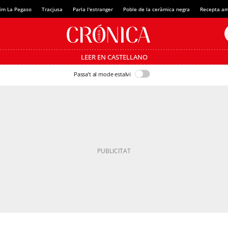
im La Pegaso
Tracjusa
Parla l'estranger
Poble de la ceràmica negra
Recepta am
LEER EN CASTELLANO
Passa’t al mode estalvi