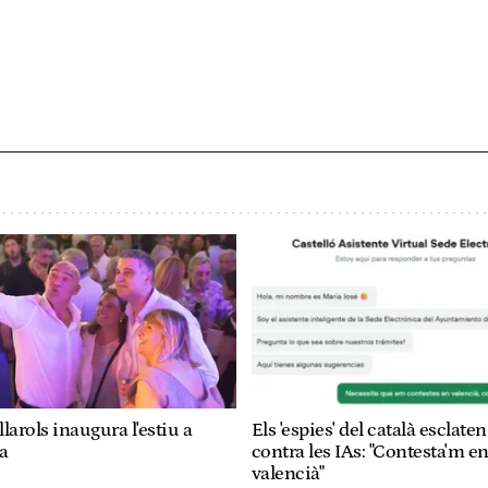
larols inaugura l'estiu a
Els 'espies' del català esclaten
a
contra les IAs: "Contesta'm e
valencià"