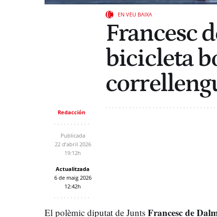
EN VEU BAIXA
Francesc d
bicicleta b
correlleng
Redacción
Publicada
22 d’abril 2026
19:12h
Actualitzada
6 de maig 2026
12:42h
Francesc de Dalm
El polèmic diputat de Junts