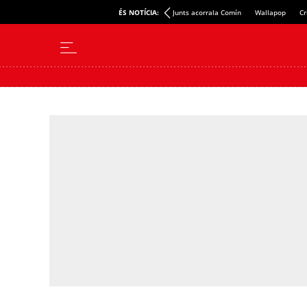
ÉS NOTÍCIA:
Junts acorrala Comín
Wallapop
Cr