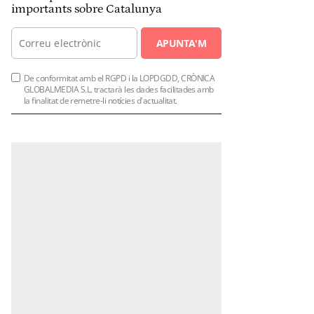
importants sobre Catalunya
APUNTA'M
De conformitat amb el RGPD i la LOPDGDD, CRÒNICA
GLOBALMEDIA S.L. tractarà les dades facilitades amb
la finalitat de remetre-li notícies d'actualitat.