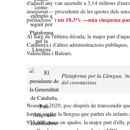
d'aquell any van ascendir a 3,14 milions d'eur
asseguren— procedents de les quotes dels seus
un 18,3% —una cinquena part
prestacions" i
Al llarg de l'última dècada, la major part d'aqu
Catalunya i d'altres administracions públiques,
Valenciana i Balears.
Plataforma per la Llengua, 'mi
del coronavirus
Només el 2020, poc després de transcendir que
havien vigilat la llengua que parlen els infants
955.000 euros en ajudes: la major part d'ells, 