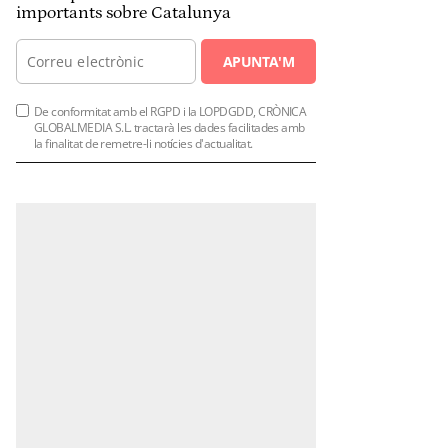
importants sobre Catalunya
APUNTA'M
De conformitat amb el RGPD i la LOPDGDD, CRÒNICA
GLOBALMEDIA S.L. tractarà les dades facilitades amb
la finalitat de remetre-li notícies d'actualitat.