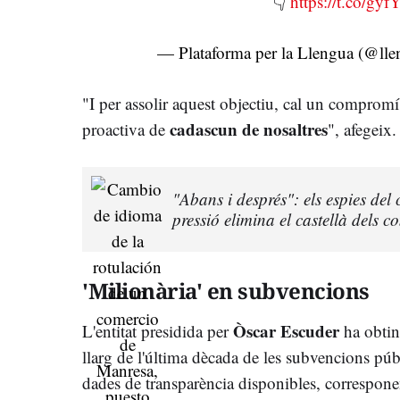
👇
https://t.co/g
— Plataforma per la Llengua (@lle
"I per assolir aquest objectiu, cal un compromí
cadascun de nosaltres
proactiva de
", afegeix.
"Abans i després": els espies del
pressió elimina el castellà dels 
'Milionària' en subvencions
Òscar Escuder
L'entitat presidida per
ha obtin
llarg de l'última dècada de les subvencions púb
dades de transparència disponibles, correspone