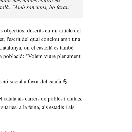
mana més multes contra els
talà: "Amb sancions, ho faran"
 objectius, descrits en un article del
t, l'escrit del qual conclou amb una
Catalunya, on el castellà és també
eva població: "Volem viure plenament
ació social a favor del català 💪
l català als carrers de pobles i ciutats,
itàries, a la feina, als estadis i als
"