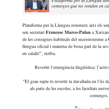
Plataforma per la Llengua de
comerços que no rotulen en ca
Plataforma per la Llengua resumeix així els seus
Francesc Marco-Palau
seu secretari
a Xarxane
de les consignes habituals del secessionisme a 
llengua oficial i materna de bona part de la s
en català!", etziba.
Revertir l’emergència lingüística: l’activ
"El gran repte és revertir la davallada en l’ús de
als patis de les escoles, a les facultats univers
comerços.