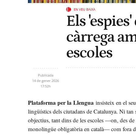
EN VEU BAIXA
Els 'espies'
càrrega amb
escoles
Publicada
14 de gener 2026
17:52h
Plataforma per la Llengua
insisteix en el seu
lingüístics dels ciutadans de Catalunya. Ni tan s
objectius, tant dins de les escoles —on, des de
monolingüe obligatòria en català— com fora d'