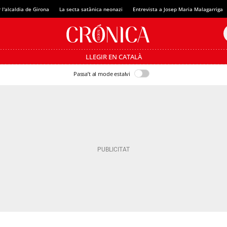
 l'alcaldia de Girona
La secta satànica neonazi
Entrevista a Josep Maria Malagarriga
LLEGIR EN CATALÀ
Passa’t al mode estalvi