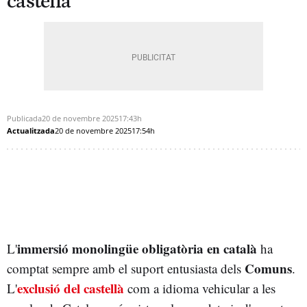
castellà
Publicada
20 de novembre 2025
17:43h
Actualitzada
20 de novembre 2025
17:54h
immersió monolingüe obligatòria en català
L'
ha
Comuns
comptat sempre amb el suport entusiasta dels
.
exclusió del castellà
L'
com a idioma vehicular a les