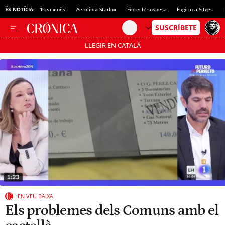
ÉS NOTÍCIA:
'Ikea xinès'
Aerolínia Starlux
'Fintech' suspesa
Fugitiu a Sitges
LLEGIR EN CATALÀ
Passa’t al mode estalvi
EN VEU BAIXA
Els problemes dels Comuns amb el