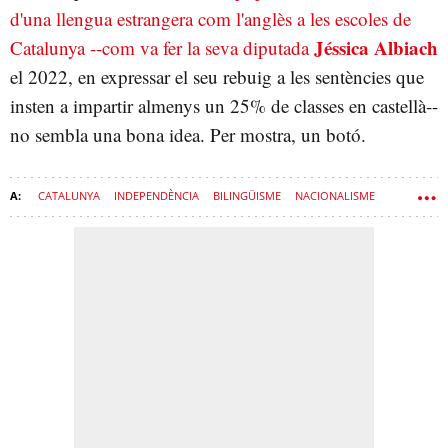
d'una llengua estrangera com l'anglès a les escoles de
Jéssica Albiach
Catalunya --com va fer la seva diputada
el 2022, en expressar el seu rebuig a les sentències que
insten a impartir almenys un 25% de classes en castellà--
no sembla una bona idea. Per mostra, un botó.
CATALUNYA
INDEPENDÈNCIA
BILINGÜISME
NACIONALISME
LLENGUA CATALANA
LLENGUA CASTELLANA
PROCÉS
ESQUERRA
POPULISME
COMUNS