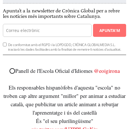
Apunta't a la newsletter de Crònica Global per a rebre
les notícies més importants sobre Catalunya.
APUNTA'M
De conformitat amb el RGPD i la LOPDGDD, CRÒNICA GLOBALMEDIA S.L.
tractarà les dades facilitades amb la finalitat de remetre-li notícies d'actualitat.
⭕️Panell de l'Escola Oficial d'Idiomes
@eoigirona
Els responsables hispanòfobs d'aquesta "escola" no
troben cap altre argument "millor" per animar a estudiar
català, que publicitar un article animant a rebutjar
l'aprenentatge i ús del castellà
És "el seu plurilingüisme"