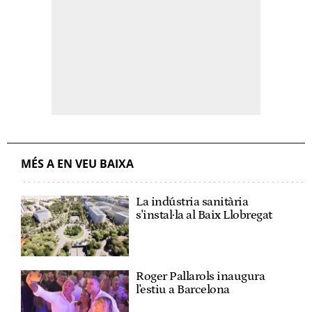
MÉS A EN VEU BAIXA
La indústria sanitària
s'instal·la al Baix Llobregat
Roger Pallarols inaugura
l'estiu a Barcelona