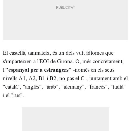
El castellà, tanmateix, és un dels vuit idiomes que
s'imparteixen a l'EOI de Girona. O, més concretament,
"espanyol per a estrangers"
l'
-només en els seus
nivells A1, A2, B1 i B2, no pas el C-, juntament amb el
"català", "anglès", "àrab", "alemany", "francès", "italià"
i el "rus".