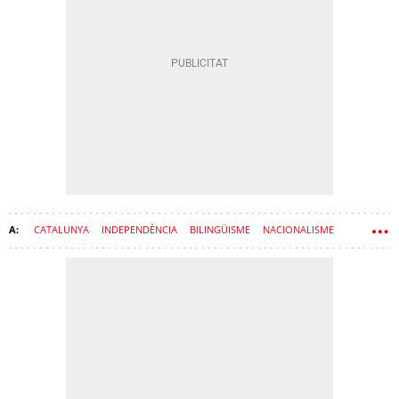
CATALUNYA
INDEPENDÈNCIA
BILINGÜISME
NACIONALISME
LLENGUA CATALANA
LLENGUA CASTELLANA
PROCÉS
GIRONA
IDIOMES