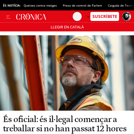
ÉS NOTÍCIA:
Queixes contra metges
Presa de control de Parlem
Caiguda de Tecno
LLEGIR EN CATALÀ
Passa’t al mode estalvi
És oficial: és il·legal començar a
treballar si no han passat 12 hores