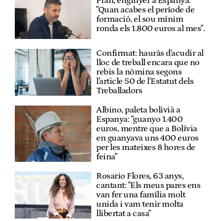
Fran, enginyer a Espanya:
"Quan acabes el període de
formació, el sou mínim
ronda els 1.800 euros al mes".
Confirmat: hauràs d'acudir al
lloc de treball encara que no
rebis la nòmina segons
l'article 50 de l'Estatut dels
Treballadors
Albino, paleta bolivià a
Espanya: "guanyo 1.400
euros, mentre que a Bolívia
en guanyava uns 400 euros
per les mateixes 8 hores de
feina"
Rosario Flores, 63 anys,
cantant: "Els meus pares ens
van fer una família molt
unida i vam tenir molta
llibertat a casa"