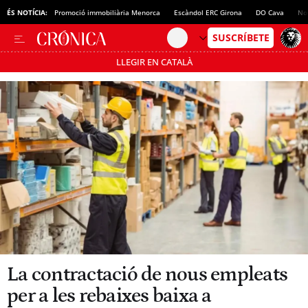
ÉS NOTÍCIA:
Promoció immobiliària Menorca
Escàndol ERC Girona
DO Cava
No
LLEGIR EN CATALÀ
Passa’t al mode estalvi
La contractació de nous empleats
per a les rebaixes baixa a