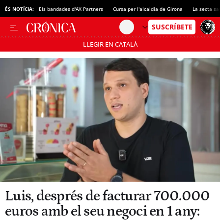
ÉS NOTÍCIA:
Els bandades d'AX Partners
Cursa per l'alcaldia de Girona
La secta sa
LLEGIR EN CATALÀ
Passa’t al mode estalvi
Luis, després de facturar 700.000
euros amb el seu negoci en 1 any: