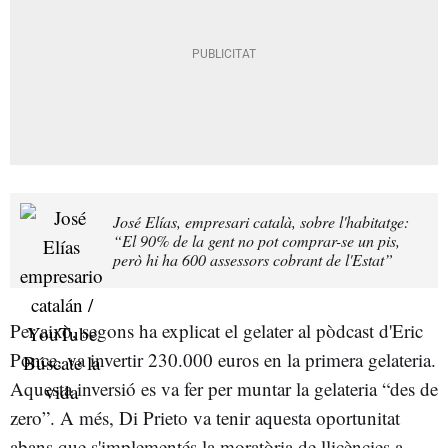
José Elías, empresari català, sobre l'habitatge:
“El 90% de la gent no pot comprar-se un pis,
però hi ha 600 assessors cobrant de l'Estat”
Per això, segons ha explicat el gelater al pòdcast d'Eric
Ponce, va invertir 230.000 euros en la primera gelateria.
Aquesta inversió es va fer per muntar la gelateria “des de
zero”. A més, Di Prieto va tenir aquesta oportunitat
abans que s'implementés la moratòria de llicències a