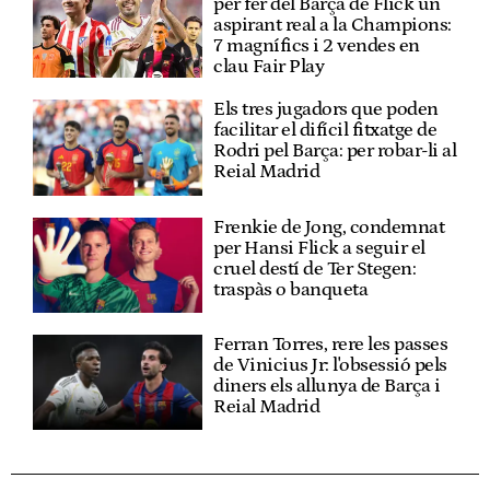
per fer del Barça de Flick un
aspirant real a la Champions:
7 magnífics i 2 vendes en
clau Fair Play
Els tres jugadors que poden
facilitar el difícil fitxatge de
Rodri pel Barça: per robar-li al
Reial Madrid
Frenkie de Jong, condemnat
per Hansi Flick a seguir el
cruel destí de Ter Stegen:
traspàs o banqueta
Ferran Torres, rere les passes
de Vinicius Jr: l'obsessió pels
diners els allunya de Barça i
Reial Madrid