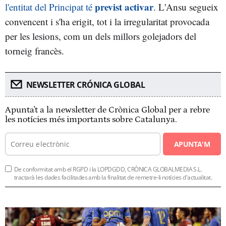
previst activar
l'entitat del Principat té
. L'Ansu segueix
convencent i s'ha erigit, tot i la irregularitat provocada
per les lesions, com un dels millors golejadors del
torneig francès.
NEWSLETTER CRÓNICA GLOBAL
Apunta't a la newsletter de Crònica Global per a rebre
les notícies més importants sobre Catalunya.
APUNTA'M
De conformitat amb el RGPD i la LOPDGDD, CRÒNICA GLOBALMEDIA S.L.
tractarà les dades facilitades amb la finalitat de remetre-li notícies d'actualitat.