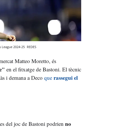
ons League 2024-25
REDES
l mercat Matteo Moretto, és
le"
en el fitxatge de Bastoni. El tècnic
rassegui el
aspàs i demana a Deco
que
no
ues del joc de Bastoni podrien