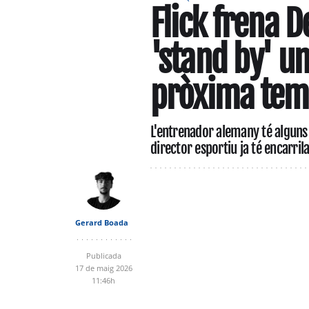
Flick frena D
'stand by' un
pròxima te
L'entrenador alemany té alguns 
director esportiu ja té encarrila
Gerard Boada
Publicada
17 de maig 2026
11:46h