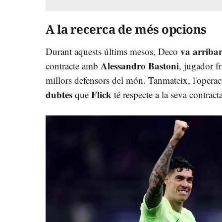
A la recerca de més opcions
va arribar
Durant aquests últims mesos, Deco
Alessandro Bastoni
contracte amb
, jugador fr
millors defensors del món. Tanmateix, l'operaci
dubtes
Flick
que
té respecte a la seva contract