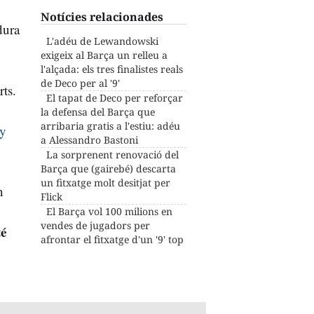
Notícies relacionades
dura
L'adéu de Lewandowski
exigeix al Barça un relleu a
l'alçada: els tres finalistes reals
de Deco per al '9'
rts.
El tapat de Deco per reforçar
la defensa del Barça que
arribaria gratis a l'estiu: adéu
ny
a Alessandro Bastoni
La sorprenent renovació del
Barça que (gairebé) descarta
un fitxatge molt desitjat per
n
Flick
El Barça vol 100 milions en
vendes de jugadors per
té
afrontar el fitxatge d'un '9' top