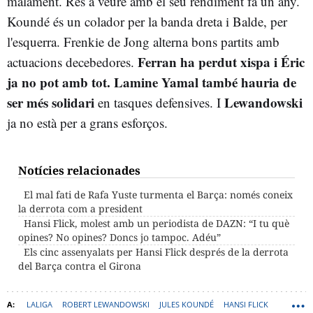
malament. Res a veure amb el seu rendiment fa un any.
Koundé és un colador per la banda dreta i Balde, per
l'esquerra. Frenkie de Jong alterna bons partits amb
Ferran ha perdut xispa i Éric
actuacions decebedores.
ja no pot amb tot. Lamine Yamal també hauria de
ser més solidari
Lewandowski
en tasques defensives. I
ja no està per a grans esforços.
Notícies relacionades
El mal fati de Rafa Yuste turmenta el Barça: només coneix
la derrota com a president
Hansi Flick, molest amb un periodista de DAZN: “I tu què
opines? No opines? Doncs jo tampoc. Adéu”
Els cinc assenyalats per Hansi Flick després de la derrota
del Barça contra el Girona
LALIGA
ROBERT LEWANDOWSKI
JULES KOUNDÉ
HANSI FLICK