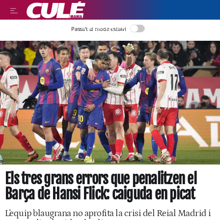
LLEGIR EN CATALÀ
Passa’t al mode estalvi
Els tres grans errors que penalitzen el
Barça de Hansi Flick: caiguda en picat
L'equip blaugrana no aprofita la crisi del Reial Madrid i