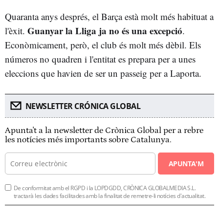
Quaranta anys després, el Barça està molt més habituat a
Guanyar la Lliga ja no és una excepció
l'èxit.
.
Econòmicament, però, el club és molt més dèbil. Els
números no quadren i l'entitat es prepara per a unes
eleccions que havien de ser un passeig per a Laporta.
NEWSLETTER CRÓNICA GLOBAL
Apunta't a la newsletter de Crònica Global per a rebre
les notícies més importants sobre Catalunya.
APUNTA'M
De conformitat amb el RGPD i la LOPDGDD, CRÒNICA GLOBALMEDIA S.L.
tractarà les dades facilitades amb la finalitat de remetre-li notícies d'actualitat.