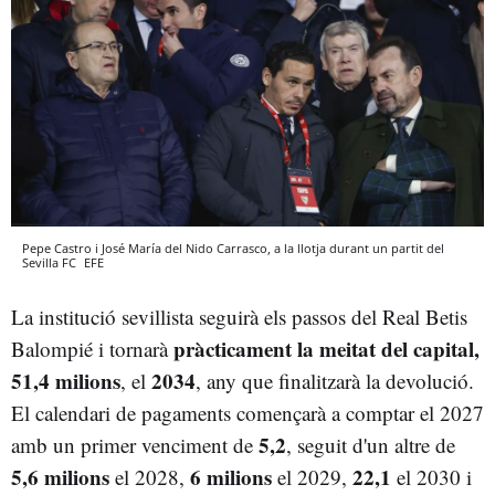
Pepe Castro i José María del Nido Carrasco, a la llotja durant un partit del
Sevilla FC
EFE
La institució sevillista seguirà els passos del Real Betis
p
ràcticament
la meitat del capital,
Balompié i tornarà
51,4 milions
2034
, el
, any que finalitzarà la devolució.
El calendari de pagaments començarà a comptar el 2027
5,2
amb un primer venciment de
, seguit d'un altre de
5,6 milions
6 milions
22,1
el 2028,
el 2029,
el 2030 i