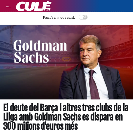
LEER EN CASTELLANO
Passa’t al mode estalvi
El deute del Barça i altres tres clubs de la
Lliga amb Goldman Sachs es dispara en
300 milions d'euros més