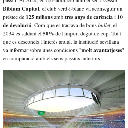
passiu. El 2024, en col·laboració amb el seu assessor
Bibium Capital
, el club verd-i-blanc va aconseguir un
125 milions
tres anys de carència
10
préstec de
amb
i
de devolució
. Com que es tractava de bons
bullet
, el
50%
2034 es saldarà el
de l'import degut de cop. Tot i
que es desconeix l'interès anual, la institució sevillana
molt avantatjoses
va informar sobre unes condicions "
"
en comparació amb els seus passius anteriors.